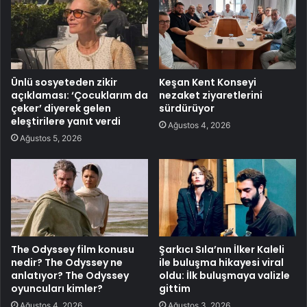
Ünlü sosyeteden zikir
Keşan Kent Konseyi
açıklaması: ‘Çocuklarım da
nezaket ziyaretlerini
çeker’ diyerek gelen
sürdürüyor
eleştirilere yanıt verdi
Ağustos 4, 2026
Ağustos 5, 2026
The Odyssey film konusu
Şarkıcı Sıla’nın İlker Kaleli
nedir? The Odyssey ne
ile buluşma hikayesi viral
anlatıyor? The Odyssey
oldu: İlk buluşmaya valizle
oyuncuları kimler?
gittim
Ağustos 4, 2026
Ağustos 3, 2026