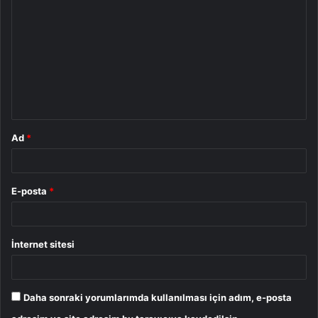
o
r
u
m
*
Ad
*
E-posta
*
İnternet sitesi
Daha sonraki yorumlarımda kullanılması için adım, e-posta