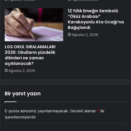
12 Yıllık Emeğin Sembolü
“Öküz Arabası”
Karakoyunlu Ata Ocağı’na
Bağışlandı
Ağustos 2, 2026
LGS OKUL SIRALAMALARI
2026: Okulların yüzdelik
dilimleri ne zaman
açıklanacak?
Ağustos 2, 2026
Bir yanıt yazın
E-posta adresiniz yayınlanmayacak.
Gerekli alanlar
*
ile
işaretlenmişlerdir
Y