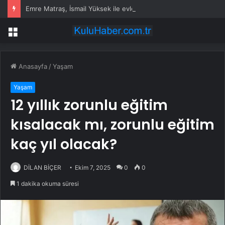
Emre Matraş, İsmail Yüksek ile evlenen kızının nikahına itiraz etti
Menü
Anasayfa
/
Yaşam
Yaşam
12 yıllık zorunlu eğitim
kısalacak mı, zorunlu eğitim
kaç yıl olacak?
DİLAN BİÇER
Ekim 7, 2025
0
0
1 dakika okuma süresi