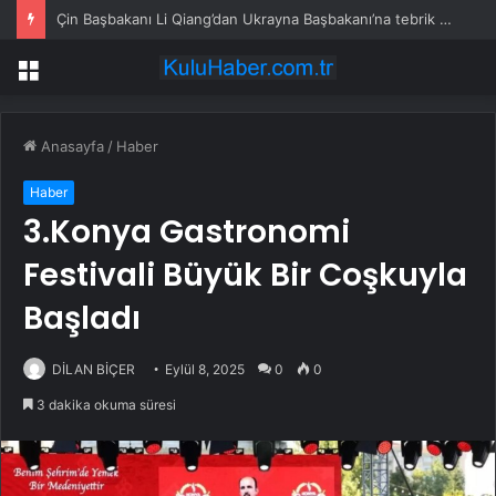
Çin Başbakanı Li Qiang’dan Ukrayna Başbakanı’na tebrik mesajı
Menü
Anasayfa
/
Haber
Haber
3.Konya Gastronomi
Festivali Büyük Bir Coşkuyla
Başladı
DİLAN BİÇER
Eylül 8, 2025
0
0
3 dakika okuma süresi