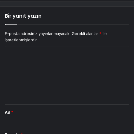
Bir yanıt yazın
E-posta adresiniz yayınlanmayacak.
Gerekli alanlar
*
ile
işaretlenmişlerdir
Y
o
r
u
m
*
Ad
*