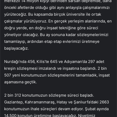
merkezli 14 milyon kişiyi derinden sarsan depremde, daha
önceki afetlerde olduğu gibi aynı anlayışla çalışmalarımızı
yürüteceğiz. Bu kapsamda birçok üniversite ile ortak
çalışmalar yürütüyoruz. En gerçek yerleşim alanlarında, en
doğru yerde, en doğru inşaat tekniğine göre süreci
yönetiyor olacağız. Bu ay sonuna kadar sözleşmelerimizi
tamamlayıp, ardından etap etap evlerimizi üretmeye
başlayacağız.
Nurdağı’nda 456, Kilis’te 645 ve Adıyaman’da 297 adet
kreşin sözleşmesi imzalandı ve inşaatına başlandı. 2 bin
507 yeni konutumuzun sözleşmelerini tamamladık, inşaat
aşamasına geçtik.
2 bin 312 konutumuzun sözleşme süreci başladı.
Gaziantep, Kahramanmaraş, Hatay ve Şanlıurfa’daki 2663
konutumuzun ihale süreçleri devam ediyor. Şubat ayında
14.500 konutun üretimine başlayacağız. Niyetimiz