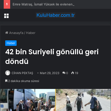
Emre Matraş, İsmail Yüksek ile evlenen kızının nikahına itiraz etti
Menü
Anasayfa
/
Haber
Haber
42 bin Suriyeli gönüllü geri
döndü
CİHAN PEKTAŞ
Mart 29, 2023
0
19
2 dakika okuma süresi