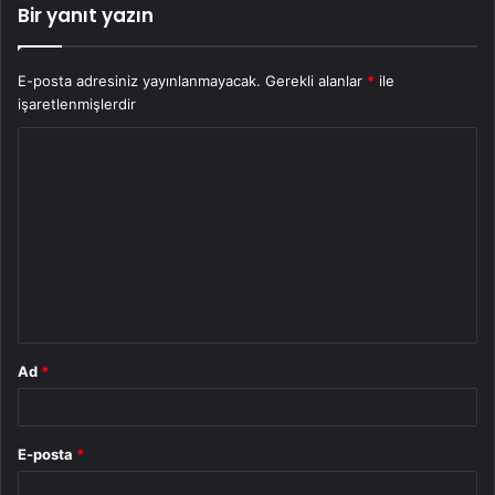
Bir yanıt yazın
E-posta adresiniz yayınlanmayacak.
Gerekli alanlar
*
ile
işaretlenmişlerdir
Y
o
r
u
m
*
Ad
*
E-posta
*