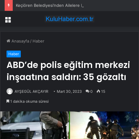
Keçiören Belediyesi’nden Ailelere Etkili Ebeveynlik Eğitimi
Menü
Anasayfa
/
Haber
Haber
ABD’de polis eğitim merkezi
inşaatına saldırı: 35 gözaltı
AYŞEGÜL AKÇAYIR
Mart 30, 2023
0
15
1 dakika okuma süresi