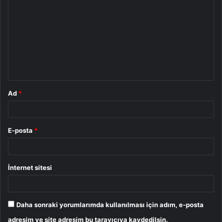
o
r
u
m
*
Ad
*
E-posta
*
İnternet sitesi
Daha sonraki yorumlarımda kullanılması için adım, e-posta
adresim ve site adresim bu tarayıcıya kaydedilsin.