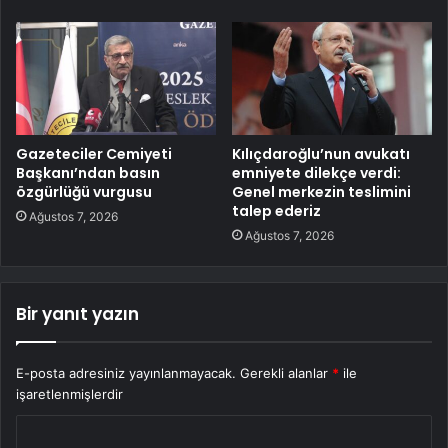
Gazeteciler Cemiyeti
Kılıçdaroğlu’nun avukatı
Başkanı’ndan basın
emniyete dilekçe verdi:
özgürlüğü vurgusu
Genel merkezin teslimini
talep ederiz
Ağustos 7, 2026
Ağustos 7, 2026
Bir yanıt yazın
E-posta adresiniz yayınlanmayacak.
Gerekli alanlar
*
ile
işaretlenmişlerdir
Y