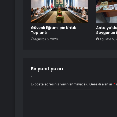
Güvenli Eğitim İçin Kritik
Antalya’da
Toplantı
Soygunun Ş
Ağustos 5, 2026
Ağustos 5, 
Bir yanıt yazın
E-posta adresiniz yayınlanmayacak.
Gerekli alanlar
*
i
Y
o
r