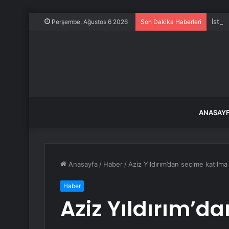
İstan
Perşembe, Ağustos 6 2026
Son Dakika Haberleri
ANASAY
Anasayfa
/
Haber
/
Aziz Yıldırım’dan seçime katılma 
Haber
Aziz Yıldırım’d