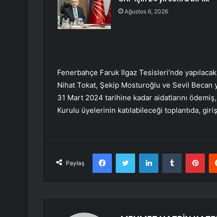
Ağustos 6, 2026
Fenerbahçe Faruk Ilgaz Tesisleri’nde yapılacak 
Nihat Tokat, Şekip Mosturoğlu ve Sevil Becan 
31 Mart 2024 tarihine kadar aidatlarını ödemi
Kurulu üyelerinin katılabileceği toplantıda, giri
Facebook
Twitter
LinkedIn
Tumblr
Pint
Paylaş