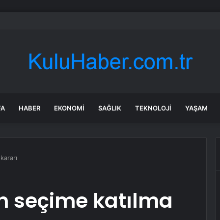
bul Finans Merkezi’nde ‘Tek Durak Ofisi’ açıldı
FA
HABER
EKONOMI
SAĞLIK
TEKNOLOJI
YAŞAM
kararı
an seçime katılma