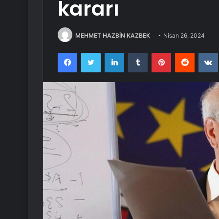
kararı
MEHMET HAZBİN KAZBEK
Nisan 26, 2024
Facebook
Twitter
LinkedIn
Tumblr
Pinterest
Reddit