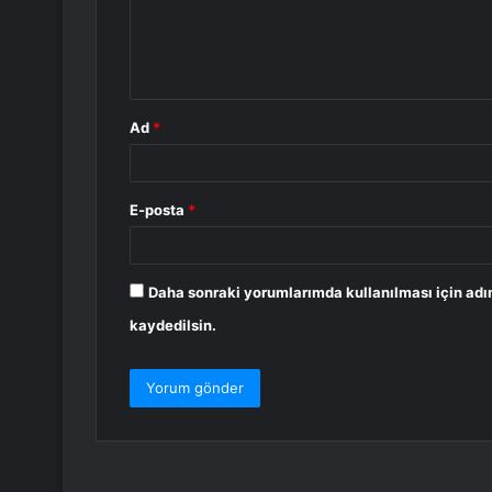
u
m
*
Ad
*
E-posta
*
Daha sonraki yorumlarımda kullanılması için adı
kaydedilsin.