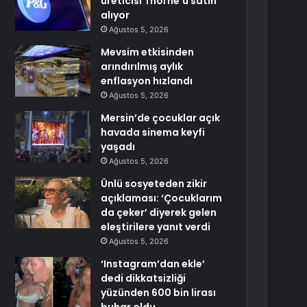
üreticisi Thorne’u satın
alıyor
Ağustos 5, 2026
Mevsim etkisinden
arındırılmış aylık
enflasyon hızlandı
Ağustos 5, 2026
Mersin’de çocuklar açık
havada sinema keyfi
yaşadı
Ağustos 5, 2026
Ünlü sosyeteden zikir
açıklaması: ‘Çocuklarım
da çeker’ diyerek gelen
eleştirilere yanıt verdi
Ağustos 5, 2026
‘Instagram’dan ekle’
dedi dikkatsizliği
yüzünden 600 bin lirası