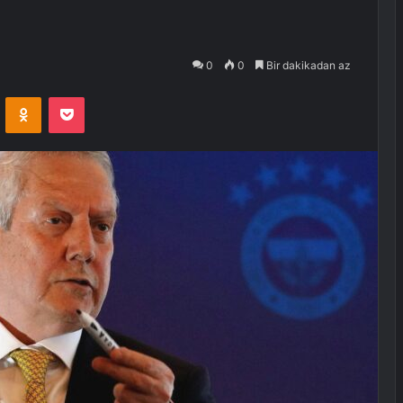
0
0
Bir dakikadan az
VKontakte
Odnoklassniki
Pocket