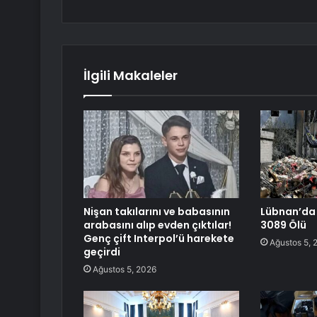
İlgili Makaleler
Nişan takılarını ve babasının
Lübnan’da İ
arabasını alıp evden çıktılar!
3089 Ölü
Genç çift Interpol’ü harekete
Ağustos 5, 
geçirdi
Ağustos 5, 2026