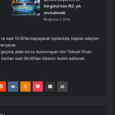
Sürgünü’nün 162. yılı
unutulmadı
Ağustos 5, 2026
ve saat 10.00’da başlayacak toplantıda, başkan adayları
yarışacak.
ş, geçmiş aidat borcu bulunmayan tüm Yüksek Divan
ş kartları saat 09.00’dan itibaren teslim edilecek.
erest
Reddit
VKontakte
Odnoklassniki
Pocket
E-Posta ile paylaş
Yazdır