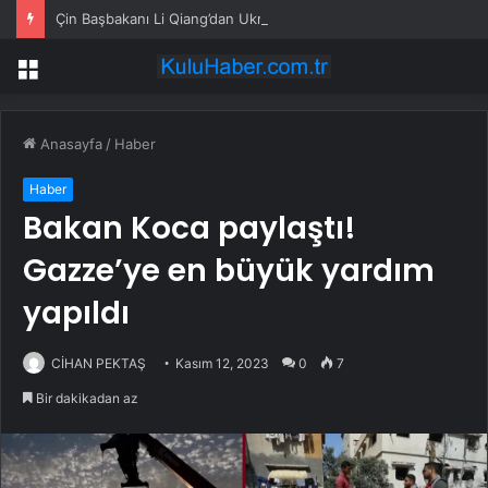
Çin Başbakanı Li Qiang’dan Ukrayna Başbakanı’na tebrik mesajı
Menü
Anasayfa
/
Haber
Haber
Bakan Koca paylaştı!
Gazze’ye en büyük yardım
yapıldı
CİHAN PEKTAŞ
Kasım 12, 2023
0
7
Bir dakikadan az