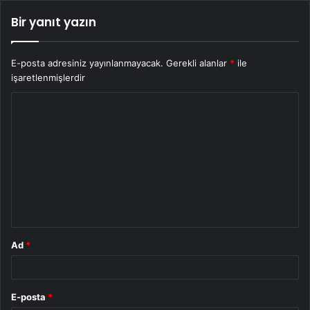
Bir yanıt yazın
E-posta adresiniz yayınlanmayacak.
Gerekli alanlar
*
ile
işaretlenmişlerdir
Y
o
r
u
m
*
Ad
*
E-posta
*