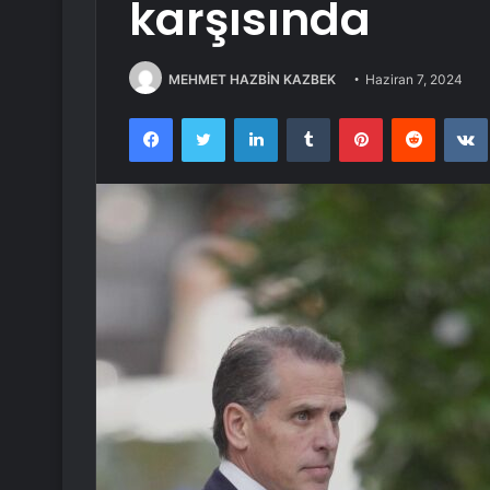
karşısında
MEHMET HAZBİN KAZBEK
Haziran 7, 2024
Facebook
Twitter
LinkedIn
Tumblr
Pinterest
Reddit