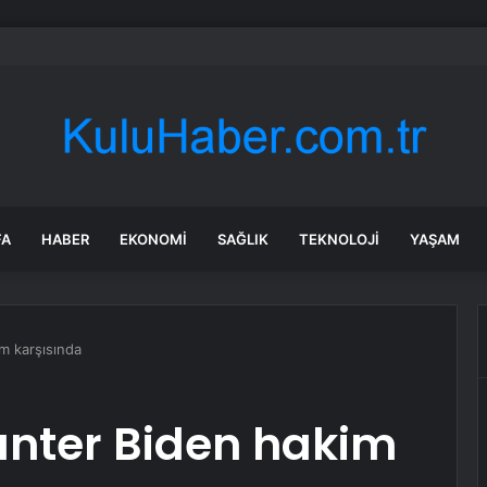
eciler Cemiyeti Başkanı’ndan basın özgürlüğü vurgusu
FA
HABER
EKONOMI
SAĞLIK
TEKNOLOJI
YAŞAM
m karşısında
unter Biden hakim