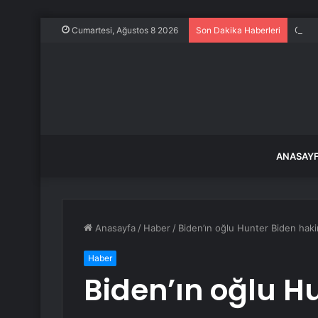
Gazet
Cumartesi, Ağustos 8 2026
Son Dakika Haberleri
ANASAY
Anasayfa
/
Haber
/
Biden’ın oğlu Hunter Biden haki
Haber
Biden’ın oğlu H