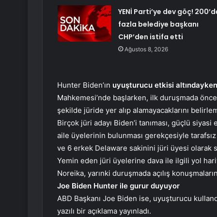
YENİ Parti’ye dev göç! 200’d
fazla belediye başkanı
CHP’den istifa etti
Ağustos 8, 2026
Hunter Biden’ın
uyuşturucu etkisi altındayken
Mahkemesi’nde başlarken, ilk duruşmada önced
şekilde jüride yer alıp alamayacaklarını belirle
Birçok jüri adayı Biden’i tanıması, güçlü siyasi
aile üyelerinin bulunması gerekçesiyle tarafsı
ve 6 erkek Delaware sakinini jüri üyesi olarak s
Yemin eden jüri üyelerine dava ile ilgili yol ha
Noreika, yarınki duruşmada açılış konuşmaların
Joe Biden Hunter ile gurur duyuyor
ABD Başkanı Joe Biden ise, uyuşturucu kullandığ
yazılı bir açıklama yayınladı.