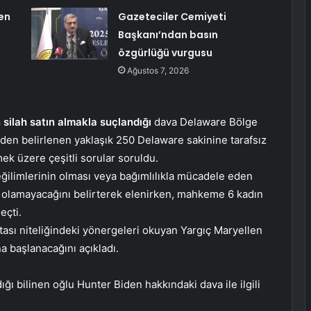
en
Gazeteciler Cemiyeti
Başkanı’ndan basın
özgürlüğü vurgusu
Ağustos 7, 2026
 silah satın almakla suçlandığı
dava Delaware Bölge
en belirlenen yaklaşık 250 Delaware sakinine tarafsız
mek üzere çeşitli sorular soruldu.
 eğilimlerinin olması veya bağımlılıkla mücadele eden
z olamayacağını belirterek elenirken, mahkeme 6 kadın
eçti.
ritası niteliğindeki yönergeleri okuyan Yargıç Maryellen
a başlanacağını açıkladı.
ı bilinen oğlu Hunter Biden hakkındaki dava ile ilgili