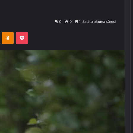
0
0
1 dakika okuma süresi
VKontakte
Odnoklassniki
Pocket