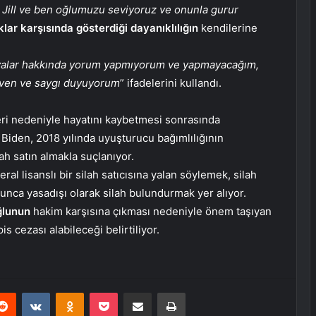
Jill ve ben oğlumuzu seviyoruz ve onunla gurur
klar karşısında gösterdiği dayanıklılığın
kendilerine
avalar hakkında yorum yapmıyorum ve yapmayacağım,
güven ve saygı duyuyorum
” ifadelerini kullandı.
eri nedeniyle hayatını kaybetmesi sonrasında
Biden, 2018 yılında uyuşturucu bağımlılığının
h satın almakla suçlanıyor.
al lisanslı bir silah satıcısına yalan söylemek, silah
nca yasadışı olarak silah bulundurmak yer alıyor.
oğlunun
hakim karşısına çıkması nedeniyle önem taşıyan
 cezası alabileceği belirtiliyor.
erest
Reddit
VKontakte
Odnoklassniki
Pocket
E-Posta ile paylaş
Yazdır