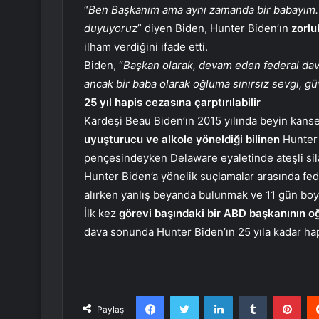
“
Ben Başkanım ama aynı zamanda bir babayım. 
duyuyoruz
” diyen Biden, Hunter Biden’ın
zorlu
ilham verdiğini ifade etti.
Biden, “
Başkan olarak, devam eden federal d
ancak bir baba olarak oğluma sınırsız sevgi, 
25 yıl hapis cezasına çarptırılabilir
Kardeşi Beau Biden’ın 2015 yılında beyin kans
uyuşturucu ve alkole yöneldiği bilinen
Hunter 
pençesindeyken Delaware eyaletinde ateşli sila
Hunter Biden’a yönelik suçlamalar arasında feder
alırken yanlış beyanda bulunmak ve 11 gün boyu
İlk kez
görevi başındaki bir ABD başkanının 
dava sonunda Hunter Biden’ın 25 yıla kadar hapis
Facebook
Twitter
LinkedIn
Tumblr
Pint
Paylaş