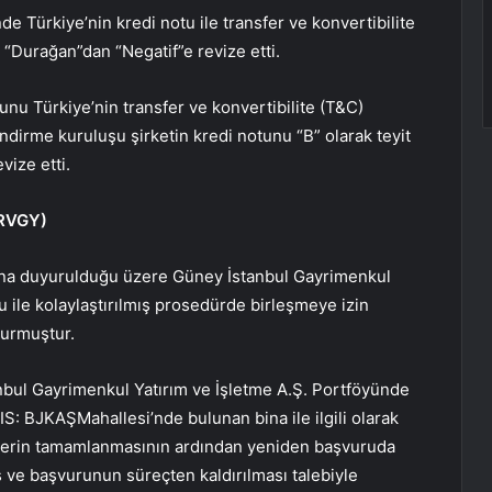
e Türkiye’nin kredi notu ile transfer ve konvertibilite
 “Durağan”dan “Negatif”e revize etti.
nu Türkiye’nin transfer ve konvertibilite (T&C)
dirme kuruluşu şirketin kredi notunu “B” olarak teyit
ize etti.
RVGY
)
na duyurulduğu üzere Güney İstanbul Gayrimenkul
 ile kolaylaştırılmış prosedürde birleşmeye izin
vurmuştur.
bul Gayrimenkul Yatırım ve İşletme A.Ş. Portföyünde
(IS:
BJKAŞ
Mahallesi’nde bulunan bina ile ilgili olarak
emlerin tamamlanmasının ardından yeniden başvuruda
ve başvurunun süreçten kaldırılması talebiyle