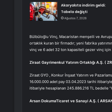
Akaryakıta indirim geldi:
Tabela değişti
Ağustos 7, 2026
Bülbüloğlu Vinç, Macaristan menşeili ve Avrup
ortaklık kuran bir firmadır; yeni fabrika yatırım
vinç ve 6 adet 32 ​​ton kapasiteli gezer vinç iç
Ziraat Gayrimenkul Yatırım Ortaklığı A.Ş. (
Z
Ziraat GYO
, Konkur İnşaat Yatırım ve Pazarlam
16.000.000 adet pay 03.04.2023 tarihi itibariyle
itibariyle hesaplanan 245.886.216 TL bedelle 
Arsan Dokuma
Ticaret ve Sanayi A.Ş. (
ARSA