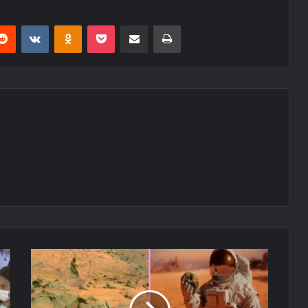
erest
Reddit
VKontakte
Odnoklassniki
Pocket
E-Posta ile paylaş
Yazdır