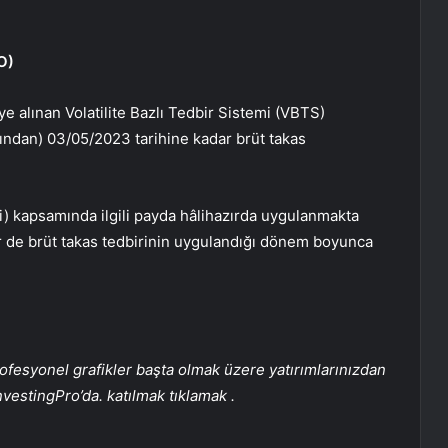
O
)
e alınan Volatilite Bazlı Tedbir Sistemi (VBTS)
ndan) 03/05/2023 tarihine kadar brüt takas
ri) kapsamında ilgili payda hâlihazırda uygulanmakta
r de brüt takas tedbirinin uygulandığı dönem boyunca
rofesyonel grafikler başta olmak üzere yatırımlarınızdan
nvestingPro’da. katılmak
tıklamak
.