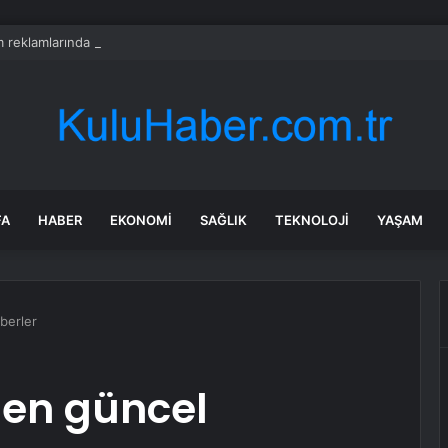
 reklamlarında bir yeni skandal daha
FA
HABER
EKONOMI
SAĞLIK
TEKNOLOJI
YAŞAM
berler
nden güncel