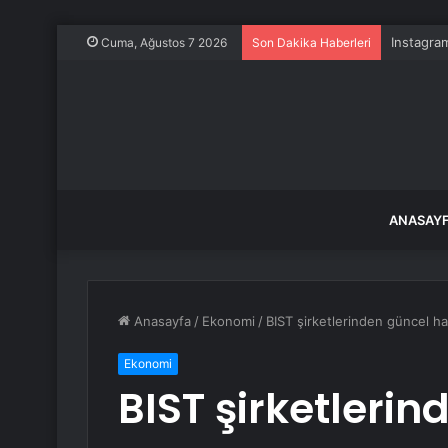
Instagram
Cuma, Ağustos 7 2026
Son Dakika Haberleri
ANASAY
Anasayfa
/
Ekonomi
/
BIST şirketlerinden güncel ha
Ekonomi
BIST şirketleri