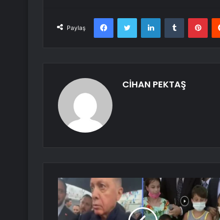
Facebook
Twitter
LinkedIn
Tumblr
Pint
Paylaş
CİHAN PEKTAŞ