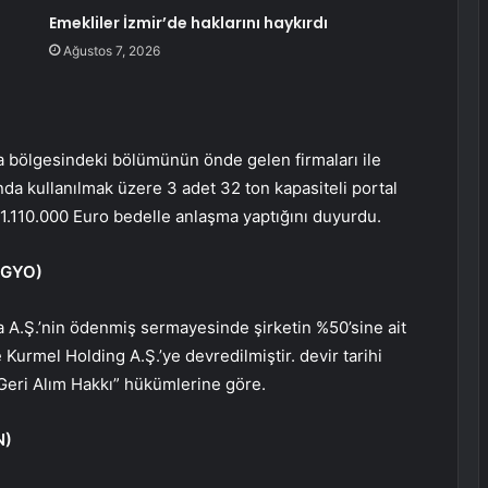
Emekliler İzmir’de haklarını haykırdı
Ağustos 7, 2026
a bölgesindeki bölümünün önde gelen firmaları ile
ında kullanılmak üzere 3 adet 32 ​​ton kapasiteli portal
in 1.110.000 Euro bedelle anlaşma yaptığını duyurdu.
RGYO
)
a A.Ş.’nin ödenmiş sermayesinde şirketin %50’sine ait
 Kurmel Holding A.Ş.’ye devredilmiştir. devir tarihi
“Geri Alım Hakkı” hükümlerine göre.
N
)