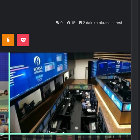
0
15
2 dakika okuma süresi
VKontakte
Odnoklassniki
Pocket