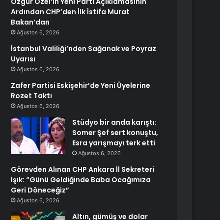
Özgür Özel’in Yeni Parti Açıklamasının
Ardından CHP’den İlk İstifa Murat
Bakan’dan
Ağustos 6, 2026
İstanbul Valiliği’nden Sağanak ve Poyraz
Uyarısı
Ağustos 6, 2026
Zafer Partisi Eskişehir’de Yeni Üyelerine
Rozet Taktı
Ağustos 6, 2026
Stüdyo bir anda karıştı:
Somer Şef sert konuştu,
Esra yarışmayı terk etti
Ağustos 6, 2026
Görevden Alınan CHP Ankara İl Sekreteri
Işık: “Günü Geldiğinde Baba Ocağımıza
Geri Döneceğiz”
Ağustos 6, 2026
Altın, gümüş ve dolar