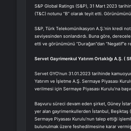
S&P Global Ratings (S&P), 31 Mart 2023 tarihind
(T&C) notunu “B” olarak teyit etti. Görünümünü
S&P, Türk Telekomünikasyon A.Ş.’nin kredi notu
seviyesinden sonlandırdı. Buna göre, derecelen
etti ve görünümünü “Durağan”dan “Negatif”e rev
Servet Gayrimenkul Yatırım Ortaklığı A.Ş. (
S
Servet GYO’nun 31.01.2023 tarihinde kamuoyu
Yatırım ve İşletme A.Ş. Sermaye Piyasası Kurulu
verilmesi için Sermaye Piyasası Kurulu’na baş
Başvuru süreci devam eden şirket, Güney İstan
yer alan gayrimenkullerden İstanbul, Beşiktaş 
Sermaye Piyasası Kurulu’nun talep ettiği işl
bulunulmak üzere feshedilmesine karar vermiş 