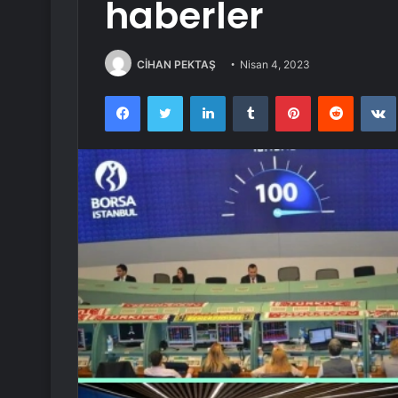
haberler
CİHAN PEKTAŞ
Nisan 4, 2023
Facebook
Twitter
LinkedIn
Tumblr
Pinterest
Reddit