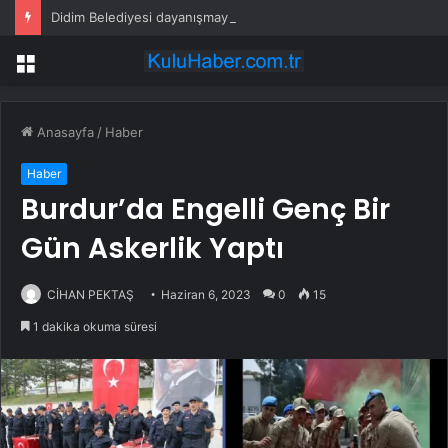
Didim Belediyesi dayanışmayı büyütüyor
Menü
Anasayfa
/
Haber
Haber
Burdur’da Engelli Genç Bir
Gün Askerlik Yaptı
CİHAN PEKTAŞ
Haziran 6, 2023
0
15
1 dakika okuma süresi