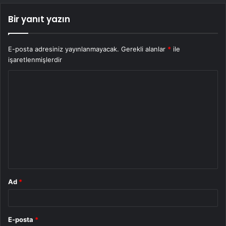
Bir yanıt yazın
E-posta adresiniz yayınlanmayacak.
Gerekli alanlar
*
ile
işaretlenmişlerdir
Y
o
r
u
m
*
Ad
*
E-posta
*