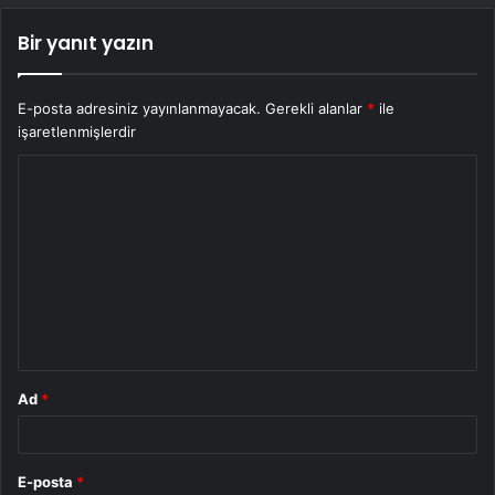
Bir yanıt yazın
E-posta adresiniz yayınlanmayacak.
Gerekli alanlar
*
ile
işaretlenmişlerdir
Y
o
r
u
m
*
Ad
*
E-posta
*