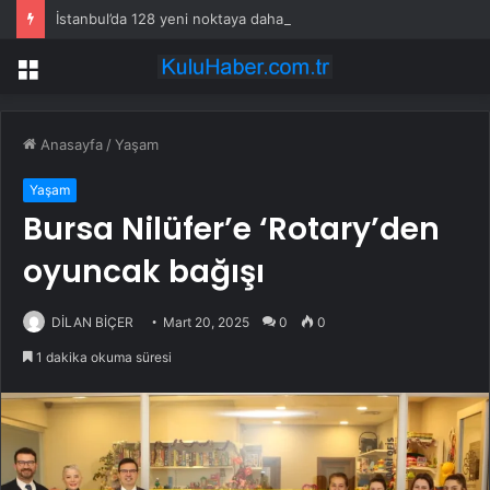
İstanbul’da 128 yeni noktaya daha EDS geliyor
Menü
Anasayfa
/
Yaşam
Yaşam
Bursa Nilüfer’e ‘Rotary’den
oyuncak bağışı
DİLAN BİÇER
Mart 20, 2025
0
0
1 dakika okuma süresi