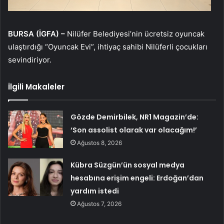
BURSA (İGFA) –
Nilüfer Belediyesi’nin ücretsiz oyuncak
ulaştırdığı “Oyuncak Evi”, ihtiyaç sahibi Nilüferli çocukları
sevindiriyor.
İlgili Makaleler
Gözde Demirbilek, NR1 Magazin’de:
‘Son assolist olarak var olacağım!’
Ağustos 8, 2026
Kübra Süzgün’ün sosyal medya
hesabına erişim engeli: Erdoğan’dan
yardım istedi
Ağustos 7, 2026