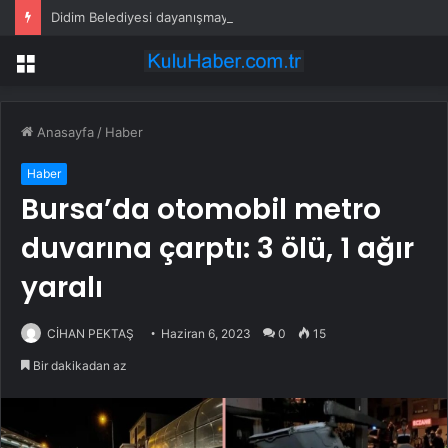
Didim Belediyesi dayanışmayı büyütüyor
Menü
Anasayfa
/
Haber
Haber
Bursa’da otomobil metro
duvarına çarptı: 3 ölü, 1 ağır
yaralı
CİHAN PEKTAŞ
Haziran 6, 2023
0
15
Bir dakikadan az