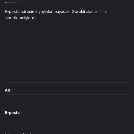
E-posta adresiniz yayınlanmayacak.
Gerekli alanlar
*
ile
işaretlenmişlerdir
Y
o
r
u
m
*
Ad
*
E-posta
*