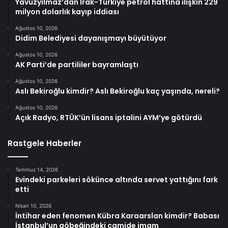
Yavuzyılmaz’dan Irak-Türkiye petrol hattına ilişkin 229
milyon dolarlık kayıp iddiası
Ağustos 10, 2026
Didim Belediyesi dayanışmayı büyütüyor
Ağustos 10, 2026
AK Parti’de partililer bayramlaştı
Ağustos 10, 2026
Aslı Bekiroğlu kimdir? Aslı Bekiroğlu kaç yaşında, nereli?
Ağustos 10, 2026
Açık Radyo, RTÜK’ün lisans iptalini AYM’ye götürdü
Rastgele Haberler
Temmuz 14, 2026
Evindeki parkeleri sökünce altında servet yattığını fark
etti
Nisan 10, 2026
İntihar eden fenomen Kübra Karaarslan kimdir? Babası
İstanbul’un göbeğindeki camide imam