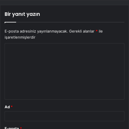
Bir yanıt yazın
E-posta adresiniz yayınlanmayacak.
Gerekli alanlar
*
ile
işaretlenmişlerdir
Y
o
r
u
m
*
Ad
*
E-posta
*