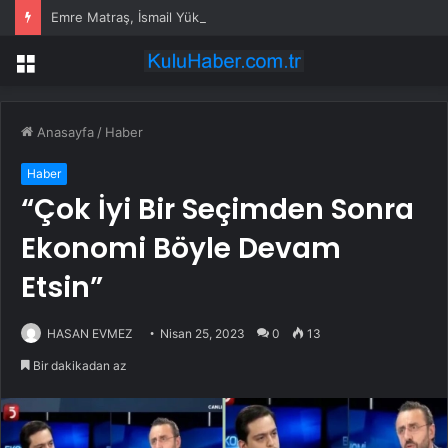
Emre Matraş, İsmail Yüksek ile evlenen kızının nikahına itiraz etti
Menü
Anasayfa
/
Haber
Haber
“Çok İyi Bir Seçimden Sonra
Ekonomi Böyle Devam
Etsin”
HASAN EVMEZ
Nisan 25, 2023
0
13
Bir dakikadan az