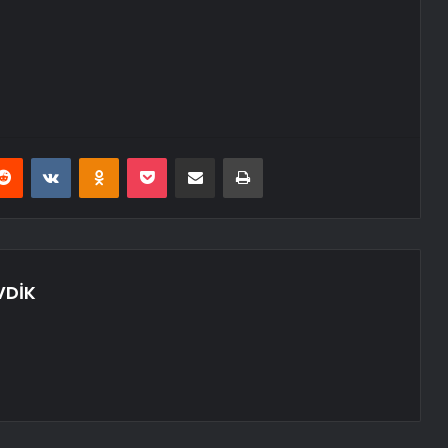
erest
Reddit
VKontakte
Odnoklassniki
Pocket
E-Posta ile paylaş
Yazdır
VDİK