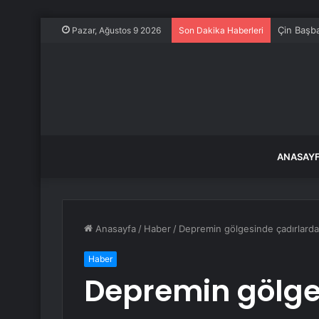
Çin Başba
Pazar, Ağustos 9 2026
Son Dakika Haberleri
ANASAY
Anasayfa
/
Haber
/
Depremin gölgesinde çadırlarda y
Haber
Depremin gölge