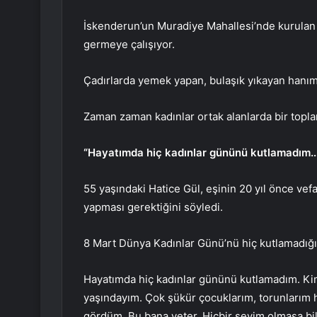
İskenderun’un Muradiye Mahallesi’nde kurulan 
germeye çalışıyor.
Çadırlarda yemek yapan, bulaşık yıkayan hanıml
Zaman zaman kadınlar ortak alanlarda bir toplant
“Hayatımda hiç kadınlar gününü kutlamadım
55 yaşındaki Hatice Gül, eşinin 20 yıl önce ve
yapması gerektiğini söyledi.
8 Mart Dünya Kadınlar Günü’nü hiç kutlamadığını
Hayatımda hiç kadınlar gününü kutlamadım. Ki
yaşındayım. Çok şükür çocuklarım, torunlarım h
gördüm. Bu bana yeter. Hiçbir şeyim olmasa bil