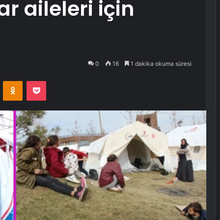
 aileleri için
0
16
1 dakika okuma süresi
VKontakte
Odnoklassniki
Pocket