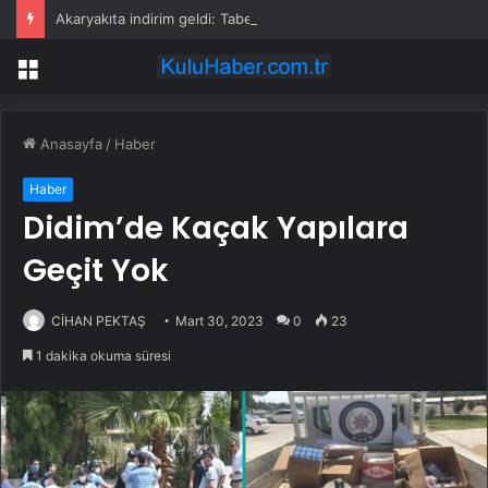
Akaryakıta indirim geldi: Tabela değişti
Menü
Anasayfa
/
Haber
Haber
Didim’de Kaçak Yapılara
Geçit Yok
CİHAN PEKTAŞ
Mart 30, 2023
0
23
1 dakika okuma süresi