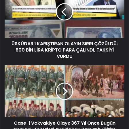
ÜSKÜDAR'I KARIŞTIRAN OLAYIN SIRRI ÇÖZÜLDÜ:
800 BİN LİRA KRİPTO PARA ÇALINDI, TAKSİYİ
VURDU
Case-i Vakvakiye Olayı: 367 Yıl Önce Bugün