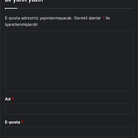
E-posta adresiniz yayınlanmayacak.
Gerekli alanlar
*
ile
işaretlenmişlerdir
Y
o
r
u
m
*
Ad
*
E-posta
*