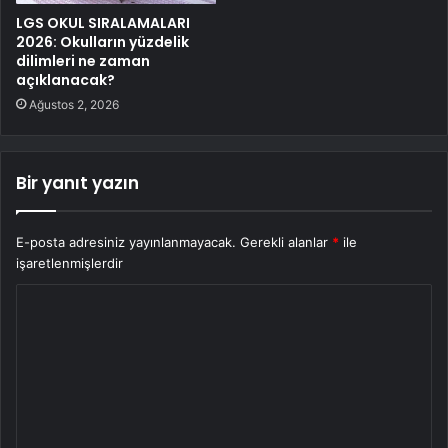
LGS OKUL SIRALAMALARI
2026: Okulların yüzdelik
dilimleri ne zaman
açıklanacak?
Ağustos 2, 2026
Bir yanıt yazın
E-posta adresiniz yayınlanmayacak.
Gerekli alanlar
*
ile
işaretlenmişlerdir
Y
o
r
u
m