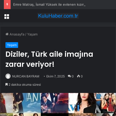
Emre Matraş, İsmail Yüksek ile evlenen kızının nikahına itiraz etti
Menü
Anasayfa
/
Yaşam
Yaşam
Diziler, Türk aile imajına
zarar veriyor!
NURCAN BAYRAM
Ekim 7, 2025
0
0
2 dakika okuma süresi