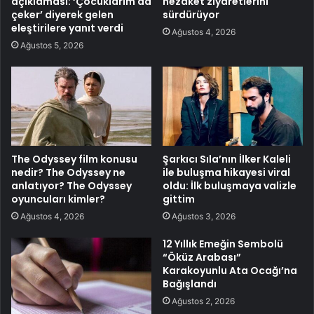
açıklaması: ‘Çocuklarım da
nezaket ziyaretlerini
çeker’ diyerek gelen
sürdürüyor
eleştirilere yanıt verdi
Ağustos 4, 2026
Ağustos 5, 2026
The Odyssey film konusu
Şarkıcı Sıla’nın İlker Kaleli
nedir? The Odyssey ne
ile buluşma hikayesi viral
anlatıyor? The Odyssey
oldu: İlk buluşmaya valizle
oyuncuları kimler?
gittim
Ağustos 4, 2026
Ağustos 3, 2026
12 Yıllık Emeğin Sembolü
“Öküz Arabası”
Karakoyunlu Ata Ocağı’na
Bağışlandı
Ağustos 2, 2026