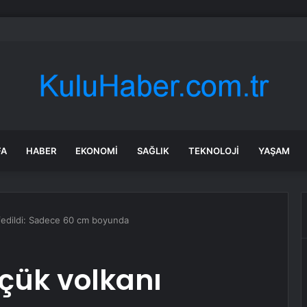
ın ardından Rojin Kabaiş dosyasındaki DNA raporları yeniden gündemde
FA
HABER
EKONOMI
SAĞLIK
TEKNOLOJI
YAŞAM
fedildi: Sadece 60 cm boyunda
çük volkanı