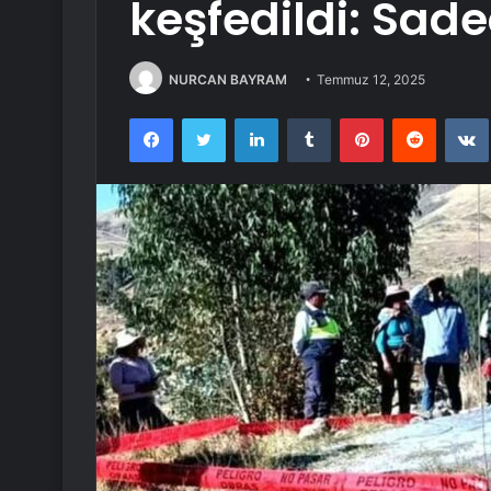
keşfedildi: Sa
NURCAN BAYRAM
Temmuz 12, 2025
Facebook
Twitter
LinkedIn
Tumblr
Pinterest
Reddit