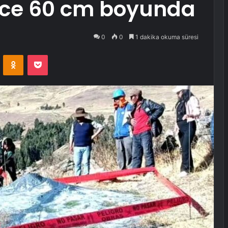
dece 60 cm boyunda
0
0
1 dakika okuma süresi
VKontakte
Odnoklassniki
Pocket