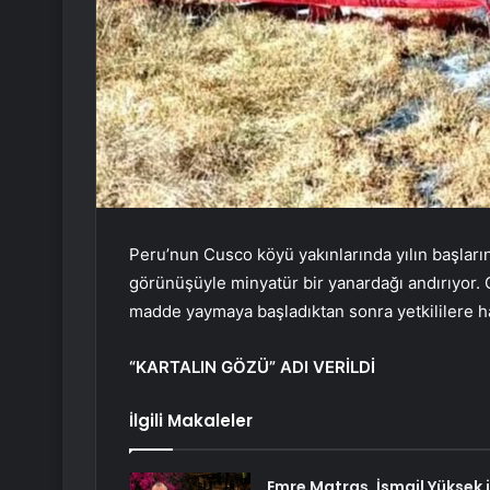
Peru’nun Cusco köyü yakınlarında yılın başların
görünüşüyle minyatür bir yanardağı andırıyor. G
madde yaymaya başladıktan sonra yetkililere ha
“KARTALIN GÖZÜ” ADI VERİLDİ
İlgili Makaleler
Emre Matraş, İsmail Yüksek i