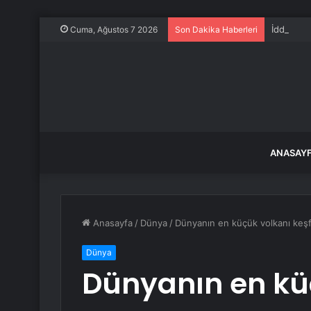
İddialar
Cuma, Ağustos 7 2026
Son Dakika Haberleri
ANASAY
Anasayfa
/
Dünya
/
Dünyanın en küçük volkanı keş
Dünya
Dünyanın en kü