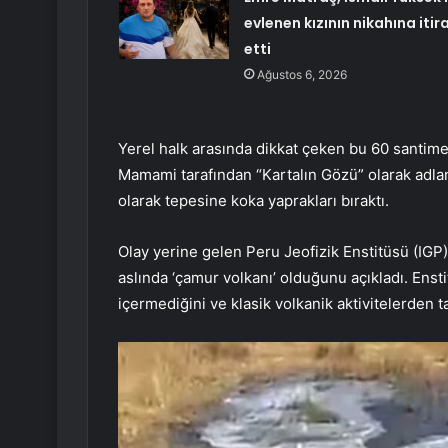
evlenen kızının nikahına itir
etti
Ağustos 6, 2026
Yerel halk arasında dikkat çeken bu 60 santime
Mamami tarafından “Kartalın Gözü” olarak adla
olarak tepesine koka yaprakları bıraktı.
Olay yerine gelen Peru Jeofizik Enstitüsü (IGP)
aslında ‘çamur volkanı’ olduğunu açıkladı. E
içermediğini ve klasik volkanik aktivitelerden t