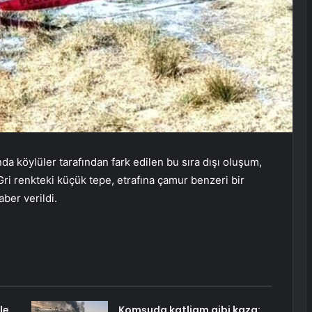
da köylüler tarafından fark edilen bu sıra dışı oluşum,
ri renkteki küçük tepe, etrafına çamur benzeri bir
ber verildi.
le
Komşuda katliam gibi kaza: