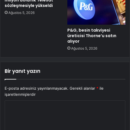
milyon dolarlık Telesat
sözleşmesiyle yükseldi
Ağustos 5, 2026
P&G, besin takviyesi
üreticisi Thorne’u satın
alıyor
Ağustos 5, 2026
Bir yanıt yazın
E-posta adresiniz yayınlanmayacak.
Gerekli alanlar
*
ile
işaretlenmişlerdir
Y
o
r