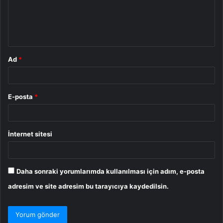
u
m
*
Ad
*
E-posta
*
İnternet sitesi
Daha sonraki yorumlarımda kullanılması için adım, e-posta
adresim ve site adresim bu tarayıcıya kaydedilsin.