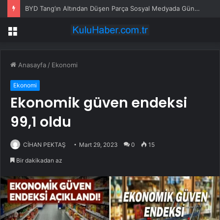
BYD Tang’ın Altından Düşen Parça Sosyal Medyada Gündem Oldu
Menü
Anasayfa
/
Ekonomi
Ekonomi
Ekonomik güven endeksi
99,1 oldu
CİHAN PEKTAŞ
Mart 29, 2023
0
15
Bir dakikadan az