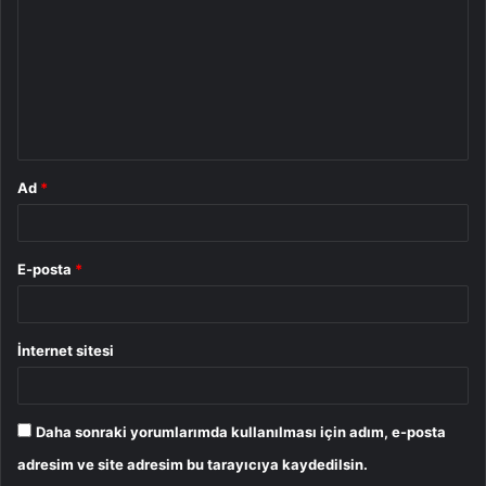
r
u
m
*
Ad
*
E-posta
*
İnternet sitesi
Daha sonraki yorumlarımda kullanılması için adım, e-posta
adresim ve site adresim bu tarayıcıya kaydedilsin.