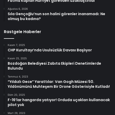
Fatma Kaplan Hürriyet görevden uzaklaştırıldı
Ağustos 6, 2026
Sıla Gençoğlu’nun son halini görenler inanamadı: Ne
olmuş bu kadına?
Rastgele Haberler
Kasım 7, 2025
CHP Kurultayı’nda Usulsüzlük Davası Başlıyor
Kasım 25, 2025
Bozdoğan Belediyesi Zabıta Ekipleri Denetimlerde
Bulundu
Temmuz 4, 2023
“Yıldızlı Gece” Yarattılar: Van Gogh Müzesi 50.
Yıldönümünü Muhteşem Bir Drone Gösterisiyle Kutladı!
Ekim 20, 2025
F-16’lar hangarda yatıyor! Orduda uçakları kullanacak
pilot yok
Mart 29, 2023