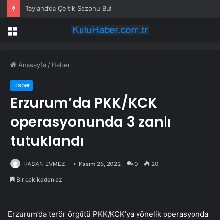
Tayland’da Çeltik Sezonu Bufalo Yarışlarıyla Kutlandı
Menü
Anasayfa
/
Haber
Haber
Erzurum’da PKK/KCK
operasyonunda 3 zanlı
tutuklandı
HASAN EVMEZ
Kasım 25, 2022
0
20
Bir dakikadan az
Erzurum’da terör örgütü PKK/KCK’ya yönelik operasyonda