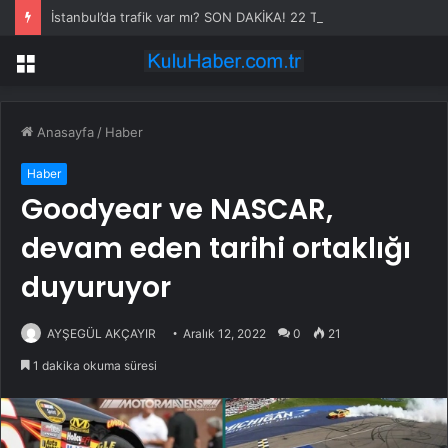
İstanbul’da trafik var mı? SON DAKİKA! 22 Temmuz Çarşamba hangi ilçelerde trafik var, hangi yollar kapalı?
Menü
Anasayfa
/
Haber
Haber
Goodyear ve NASCAR,
devam eden tarihi ortaklığı
duyuruyor
AYŞEGÜL AKÇAYIR
Aralık 12, 2022
0
21
1 dakika okuma süresi