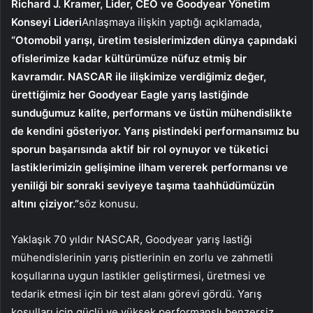
Richard J. Kramer, Lider, CEO ve Goodyear Yönetim
Konseyi Lideri
Anlaşmaya ilişkin yaptığı açıklamada,
“Otomobil yarışı, üretim tesislerimizden dünya çapındaki
ofislerimize kadar kültürümüze nüfuz etmiş bir
kavramdır. NASCAR ile ilişkimize verdiğimiz değer,
ürettiğimiz her Goodyear Eagle yarış lastiğinde
sunduğumuz kalite, performans ve üstün mühendislikte
de kendini gösteriyor. Yarış pistindeki performansımız bu
sporun başarısında aktif bir rol oynuyor ve tüketici
lastiklerimizin gelişimine ilham vererek performansı ve
yeniliği bir sonraki seviyeye taşıma taahhüdümüzün
altını çiziyor.”
söz konusu.
Yaklaşık 70 yıldır NASCAR, Goodyear yarış lastiği
mühendislerinin yarış pistlerinin en zorlu ve zahmetli
koşullarına uygun lastikler geliştirmesi, üretmesi ve
tedarik etmesi için bir test alanı görevi gördü. Yarış
koşulları için güçlü ve yüksek performanslı benzersiz