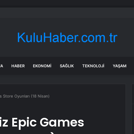
bul’da 128 yeni noktaya daha EDS geliyor
FA
HABER
EKONOMI
SAĞLIK
TEKNOLOJI
YAŞAM
 Store Oyunları (18 Nisan)
iz Epic Games