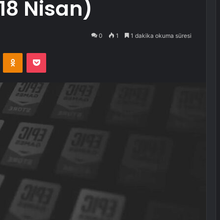
(18 Nisan)
0
1
1 dakika okuma süresi
VKontakte
Odnoklassniki
Pocket