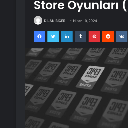
Store Oyunları 
DİLAN BİÇER
Nisan 19, 2024
Facebook
Twitter
LinkedIn
Tumblr
Pinterest
Reddit