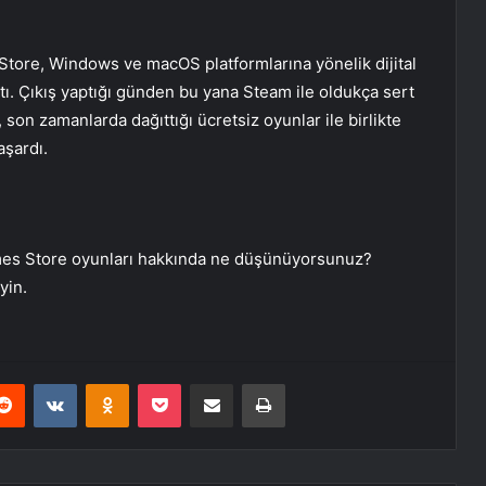
Store, Windows ve macOS platformlarına yönelik dijital
tı. Çıkış yaptığı günden bu yana Steam ile oldukça sert
son zamanlarda dağıttığı ücretsiz oyunlar ile birlikte
aşardı.
ames Store oyunları hakkında ne düşünüyorsunuz?
yin.
erest
Reddit
VKontakte
Odnoklassniki
Pocket
E-Posta ile paylaş
Yazdır