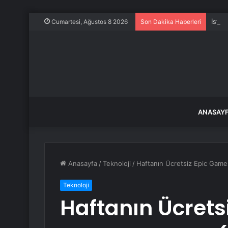
İstan
Cumartesi, Ağustos 8 2026
Son Dakika Haberleri
ANASAY
Anasayfa
/
Teknoloji
/
Haftanın Ücretsiz Epic Games
Teknoloji
Haftanın Ücrets