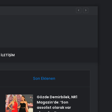
İLETIŞIM
Son Eklenen
Gözde Demirbilek, NR1
Magazin’de: ‘Son
assolist olarak var