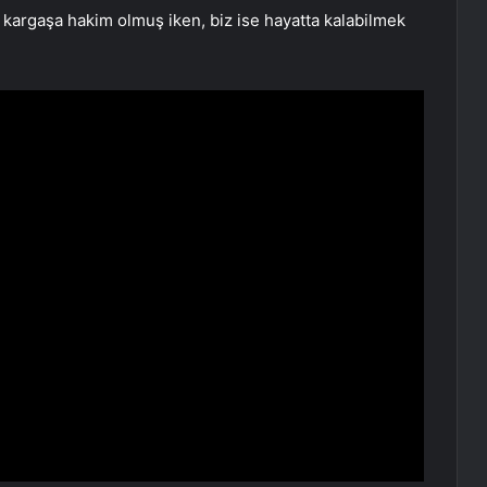
kargaşa hakim olmuş iken, biz ise hayatta kalabilmek