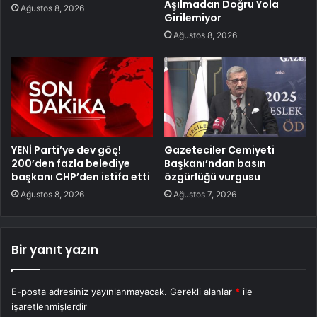
Aşılmadan Doğru Yola
Ağustos 8, 2026
Girilemiyor
Ağustos 8, 2026
YENİ Parti’ye dev göç!
Gazeteciler Cemiyeti
200’den fazla belediye
Başkanı’ndan basın
başkanı CHP’den istifa etti
özgürlüğü vurgusu
Ağustos 8, 2026
Ağustos 7, 2026
Bir yanıt yazın
E-posta adresiniz yayınlanmayacak.
Gerekli alanlar
*
ile
işaretlenmişlerdir