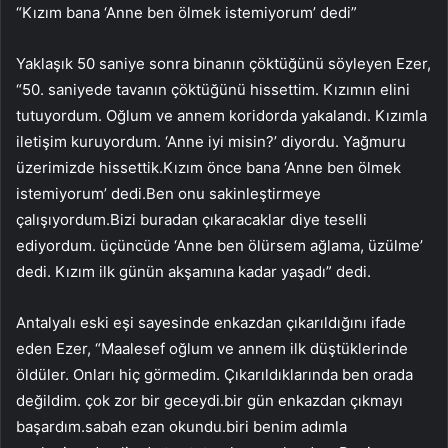
“Kızım bana ‘Anne ben ölmek istemiyorum’ dedi”
Yaklaşık 50 saniye sonra binanın çöktüğünü söyleyen Ezer,
“50. saniyede tavanın çöktüğünü hissettim. Kızımın elini
tutuyordum. Oğlum ve annem koridorda yakalandı. Kızımla
iletişim kuruyordum. ‘Anne iyi misin?’ diyordu. Yağmuru
üzerimizde hissettik.Kızım önce bana ‘Anne ben ölmek
istemiyorum’ dedi.Ben onu sakinleştirmeye
çalışıyordum.Bizi buradan çıkaracaklar diye teselli
ediyordum. üçüncüde ‘Anne ben ölürsem ağlama, üzülme’
dedi. Kızım ilk günün akşamına kadar yaşadı” dedi.
Antalyalı eski eşi sayesinde enkazdan çıkarıldığını ifade
eden Ezer, “Maalesef oğlum ve annem ilk düştüklerinde
öldüler. Onları hiç görmedim. Çıkarıldıklarında ben orada
değildim. çok zor bir geceydi.bir gün enkazdan çıkmayı
başardım.sabah ezan okundu.biri benim adımla