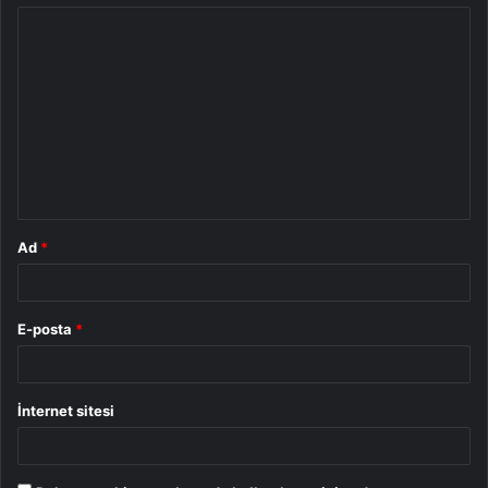
Y
o
r
u
m
*
Ad
*
E-posta
*
İnternet sitesi