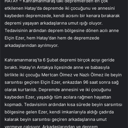
HATAY – Kahramanmaraş’taki depremlerden en çok
etkilenen Hatay’da depremde iki çocuğunu ve annesini
kaybeden depremzede, kendi acısını bir kenara bırakarak
depremi yaşayan arkadaşlarına umut ışığı oluyor.
Tedavisinin ardından deprem bölgesine dönen acılı anne
Elçin Ezer, hem Hatay’dan hem de depremzede
arkadaşlarından ayrılmıyor.
Kahramanmaraş’ta 6 Şubat depremi birçok acıyı geride
bıraktı. Hatay’ın Antakya ilçesinde anne ve babasıyla
birlikte iki çocuğu Mertcan Ölmez ve Nazlı Ölmez ile beyin
sarsıntısı geçiren Elçin Ezer, enkazdan 96 saat sonra sağ
olarak kurtarıldı. Depremde annesini ve iki çocuğunu
kaybeden Ezer, yaşadığı tüm acılara rağmen hayattan
kopmadı. Tedavisinin ardından kısa sürede beyin sarsıntısı
bölgesine gelen Ezer, kendi imkanlarıyla aldığı çadırda
kalarak beyin sarsıntısı geçiren arkadaşlarına umut
vermeye çalışıyor. Arkadaşlarından ve deprem