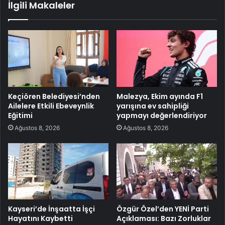
İlgili Makaleler
Keçiören Belediyesi’nden
Malezya, Ekim ayında F1
Ailelere Etkili Ebeveynlik
yarışına ev sahipliği
Eğitimi
yapmayı değerlendiriyor
Ağustos 8, 2026
Ağustos 8, 2026
Kayseri’de İnşaatta İşçi
Özgür Özel’den YENİ Parti
Hayatını Kaybetti
Açıklaması: Bazı Zorluklar