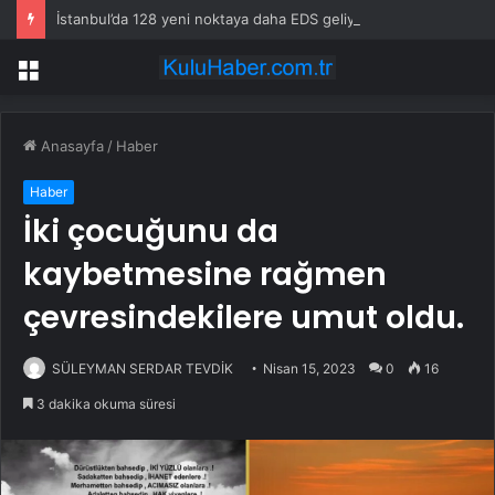
İstanbul’da 128 yeni noktaya daha EDS geliyor
Menü
Anasayfa
/
Haber
Haber
İki çocuğunu da
kaybetmesine rağmen
çevresindekilere umut oldu.
SÜLEYMAN SERDAR TEVDİK
Nisan 15, 2023
0
16
3 dakika okuma süresi