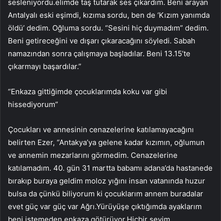
sesleniyordu.elimde taş tutarak ses çıkardım. Beni arayan
Antalyalı eski eşimdi, kızıma sordu, ben de ‘Kızım yanımda
öldü’ dedim. Oğluma sordu. “Sesini hiç duymadım” dedim.
Beni getireceğini ve dışarı çıkaracağını söyledi. Sabah
namazından sonra çalışmaya başladılar. Beni 13.15’te
çıkarmayı başardılar.”
“Enkaza gittiğimde çocuklarımda koku var gibi
hissediyorum”
Çocukları ve annesinin cenazelerine katılamayacağını
belirten Ezer, “Antakya’ya gelene kadar kızımın, oğlumun
ve annemin mezarlarını görmedim. Cenazelerine
katılamadım. 40. gün 31 martta babamı adana’da hastanede
bırakıp buraya geldim moloz yığını insan vatanında huzur
bulsa da çünkü biliyorum ki çocuklarım annem buradalar
evet güç var güç var Ağrı.Yürüyüşe çıktığımda ayaklarım
beni istemeden enkaza götürüyor.Hiçbir şeyim