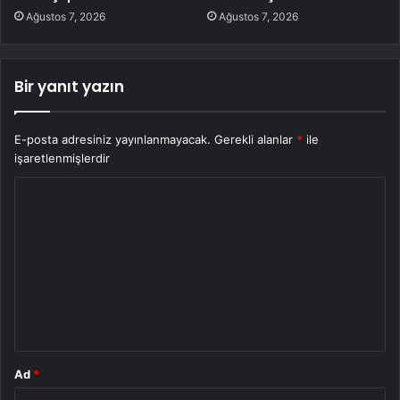
Ağustos 7, 2026
Ağustos 7, 2026
Bir yanıt yazın
E-posta adresiniz yayınlanmayacak.
Gerekli alanlar
*
ile
işaretlenmişlerdir
Y
o
r
u
m
*
Ad
*