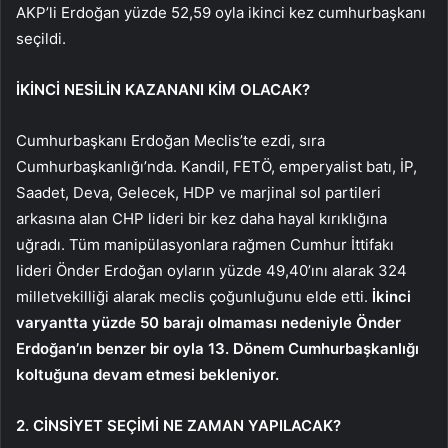
AKP’li Erdoğan yüzde 52,59 oyla ikinci kez cumhurbaşkanı
seçildi.
İKİNCİ NESİLİN KAZANANI KİM OLACAK?
Cumhurbaşkanı Erdoğan Meclis’te ezdi, sıra
Cumhurbaşkanlığı’nda. Kandil, FETÖ, emperyalist batı, İP,
Saadet, Deva, Gelecek, HDP ve marjinal sol partileri
arkasına alan CHP lideri bir kez daha hayal kırıklığına
uğradı. Tüm manipülasyonlara rağmen Cumhur İttifakı
lideri Önder Erdoğan oyların yüzde 49,40’ını alarak 324
milletvekilliği alarak meclis çoğunluğunu elde etti.
İkinci
varyantta yüzde 50 barajı olmaması nedeniyle Önder
Erdoğan’ın benzer bir oyla 13. Dönem Cumhurbaşkanlığı
koltuğuna devam etmesi bekleniyor.
2. CİNSİYET SEÇİMİ NE ZAMAN YAPILACAK?