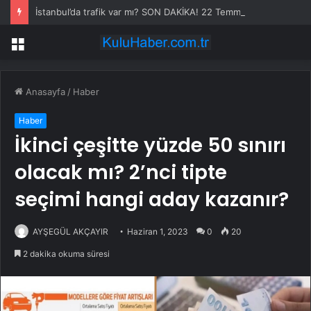
İstanbul’da trafik var mı? SON DAKİKA! 22 Temmuz Çarşamba hangi ilçelerde trafik var, hangi yollar kapalı?
Menü
Anasayfa
/
Haber
Haber
İkinci çeşitte yüzde 50 sınırı
olacak mı? 2’nci tipte
seçimi hangi aday kazanır?
AYŞEGÜL AKÇAYIR
Haziran 1, 2023
0
20
2 dakika okuma süresi