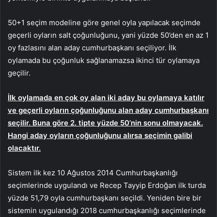
50+1 seçim modeline göre genel oyla yapılacak seçimde
geçerli oyların salt çoğunluğunu, yani yüzde 50’den en az 1
oy fazlasını alan aday cumhurbaşkanı seçiliyor. İlk
oylamada bu çoğunluk sağlanamazsa ikinci tür oylamaya
geçilir.
İlk oylamada en çok oy alan iki aday bu oylamaya katılır
ve geçerli oyların çoğunluğunu alan aday cumhurbaşkanı
seçilir. Buna göre 2. tipte yüzde 50’nin sonu olmayacak.
Hangi aday oyların çoğunluğunu alırsa seçimin galibi
olacaktır.
Sistem ilk kez 10 Ağustos 2014 Cumhurbaşkanlığı
seçimlerinde uygulandı ve Recep Tayyip Erdoğan ilk turda
yüzde 51,79 oyla cumhurbaşkanı seçildi. Yeniden bire bir
sistemin uygulandığı 2018 cumhurbaşkanlığı seçimlerinde