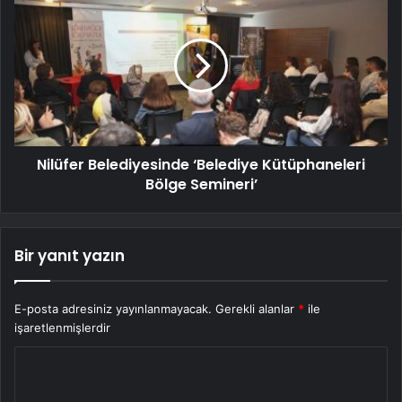
Nilüfer Belediyesinde ‘Belediye Kütüphaneleri
Bölge Semineri’
Bir yanıt yazın
E-posta adresiniz yayınlanmayacak.
Gerekli alanlar
*
ile
işaretlenmişlerdir
Y
o