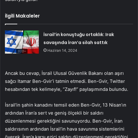
İlgili Makaleler
İsrail’in konuştuğu ortaklık: Irak
savaşında İran’a silah sattık
Haziran 14, 2024
Ancak bu cevap, İsrail Ulusal Güvenlik Bakanı olan aşırı
sağcı Itamar Ben-Gvir’i tatmin etmedi. Ben-Gvir, Twitter
hesabından tek kelimeyle, “Zayıf!” paylaşımında bulundu.
İsrail’in şahin kanadını temsil eden Ben-Gvir, 13 Nisan’ın
ardından İran’a sert ve geniş ölçekli bir saldırı
düzenlenmesi gerektiğini savunuyordu. Ben-Gvir, İran
saldırısının ardından İsrail’in hava savunma sistemlerini
överek, İran’a karşı ezici saldırı düzenlenmesi gerektiğini