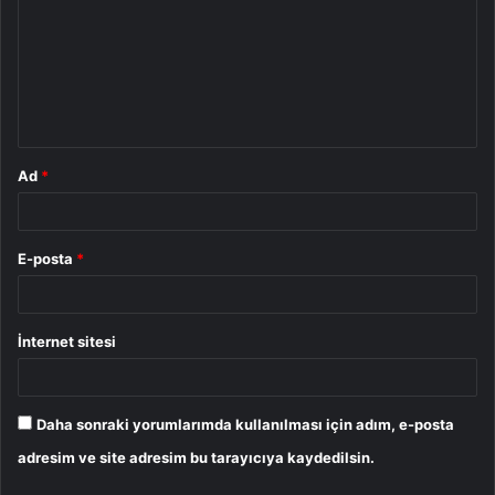
r
u
m
*
Ad
*
E-posta
*
İnternet sitesi
Daha sonraki yorumlarımda kullanılması için adım, e-posta
adresim ve site adresim bu tarayıcıya kaydedilsin.