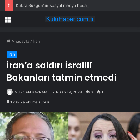
Kübra Süzgün’ün sosyal medya hesabına erişim engeli: Erdoğan’dan yardım istedi
Menü
Anasayfa
/
İran
İran
İran’a saldırı İsrailli
Bakanları tatmin etmedi
NURCAN BAYRAM
Nisan 19, 2024
0
1
1 dakika okuma süresi