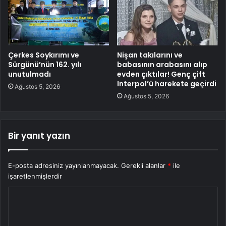
Çerkes Soykırımı ve
Nişan takılarını ve
Sürgünü’nün 162. yılı
babasının arabasını alıp
unutulmadı
evden çıktılar! Genç çift
Interpol’ü harekete geçirdi
Ağustos 5, 2026
Ağustos 5, 2026
Bir yanıt yazın
E-posta adresiniz yayınlanmayacak.
Gerekli alanlar
*
ile
işaretlenmişlerdir
Y
o
r