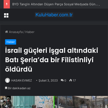
BYD Tang’ın Altından Düşen Parça Sosyal Medyada Gündem Oldu
Menü
Anasayfa
/
Haber
Haber
İsrail güçleri işgal altındaki
Batı Şeria’da bir Filistinliyi
öldürdü
HASAN EVMEZ
Şubat 3, 2023
0
17
Bir dakikadan az