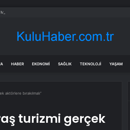
Matraş, İsmail Yüksek ile evlenen kızının nikahına itiraz etti
FA
HABER
EKONOMI
SAĞLIK
TEKNOLOJI
YAŞAM
 aktörlere bırakılmalı”
ş turizmi gerçek