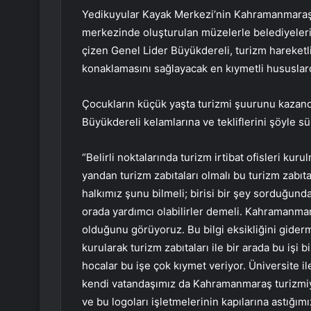
Yedikuyular Kayak Merkezi’nin Kahramanmaraş
merkezinde oluşturulan müzelerle belediyelerin
çizen Genel Lider Büyükdereli, turizm hareketl
konaklamasını sağlayacak en kıymetli hususlard
Çocukların küçük yaşta turizmi şuurunu kazand
Büyükdereli kelamlarına ve tekliflerini şöyle s
“Belirli noktalarında turizm irtibat ofisleri k
yandan turizm zabıtaları olmalı bu turizm zabıt
halkımız şunu bilmeli; birisi bir şey sorduğunda
orada yardımcı olabilirler demeli. Kahramanmara
olduğunu görüyoruz. Bu bilgi eksikliğini giderm
kurularak turizm zabıtaları ile bir arada bu işi 
hocalar bu işe çok kıymet veriyor. Üniversite ile
kendi vatandaşımız da Kahramanmaraş turizmiyle 
ve bu logoları işletmelerinin kapılarına astığım