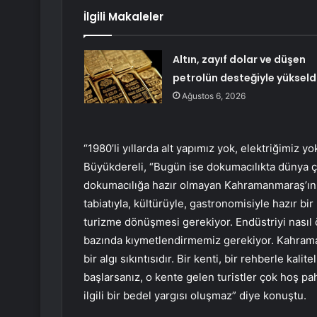
İlgili Makaleler
Altın, zayıf dolar ve düşen
petrolün desteğiyle yükseld
Ağustos 6, 2026
“1980’li yıllarda alt yapımız yok, elektriğimiz y
Büyükdereli, “Bugün ise dokumacılıkta dünya ç
dokumacılığa hazır olmayan Kahramanmaraş’ın t
tabiatıyla, kültürüyle, gastronomisiyle hazır bi
turizme dönüşmesi gerekiyor. Endüstriyi nasıl
bazında kıymetlendirmemiz gerekiyor. Kahram
bir algı sıkıntısıdır. Bir kenti, bir rehberle kal
başlarsanız, o kente gelen turistler çok hoş p
ilgili bir bedel yargısı oluşmaz” diye konuştu.