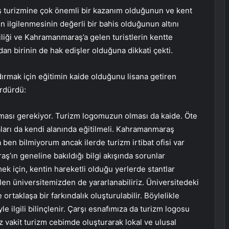
 turizmine çok önemli bir kazanım olduğunun ve kent
 ilgilenmesinin değerli bir bahis olduğunun altını
iliği ve Kahramanmaraş’a gelen turistlerin kentte
an birinin de hak edişler olduğuna dikkati çekti.
ırmak için eğitimin kaide olduğunu lisana getiren
ürdürdü:
urulması gerekiyor. Turizm logomuzun olması da kaide. Öte
aları da kendi alanında eğitilmeli. Kahramanmaraş
 ben bilmiyorum ancak ilerde turizm irtibat ofisi var
ş’ın geneline bakıldığı bilgi akışında sorunlar
ek için, kentin hareketli olduğu yerlerde stantlar
bilen üniversitemizden de yararlanabiliriz. Üniversitedeki
 ortaklaşa bir farkındalık oluşturulabilir. Böylelikle
ilgili bilinçlenir. Çarşı esnafımıza da turizm logosu
ız vakit turizm cebimde oluşturarak lokal ve ulusal