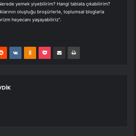
 Nerede yemek yiyebilirim? Hangi tabiata çıkabilirim?
klarının oluştuğu broşürlerle, toplumsal bloglarla
urizm heyecanı yaşayabiliriz”.
erest
Reddit
VKontakte
Odnoklassniki
Pocket
E-Posta ile paylaş
Yazdır
VDİK