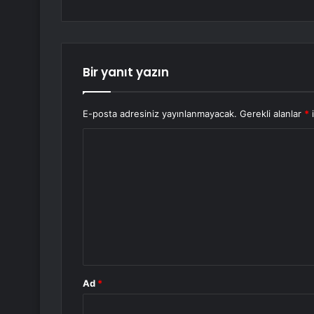
Bir yanıt yazın
E-posta adresiniz yayınlanmayacak.
Gerekli alanlar
*
i
Y
o
r
u
m
*
Ad
*