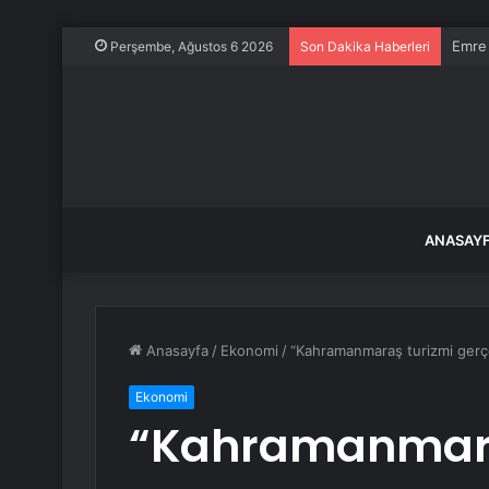
Emre 
Perşembe, Ağustos 6 2026
Son Dakika Haberleri
ANASAY
Anasayfa
/
Ekonomi
/
“Kahramanmaraş turizmi gerçek
Ekonomi
“Kahramanmara