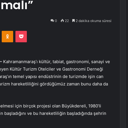
lmalı”
0
22
2 dakika okuma süresi
VKontakte
Odnoklassniki
Pocket
–
Kahramanmaraş’ı kültür, tabiat, gastronomi, sanayi ve
eleyen Kültür Turizm Otelciler ve Gastronomi Derneği
ş’ın temel yapısı endüstrinin de turizmde işin can
turizm hareketliliğini gördüğümüz zaman bunu daha da
mesi için birçok projesi olan Büyükdereli, 1980’li
in başladığını ve bu hareketliliğin başladığında şehrin