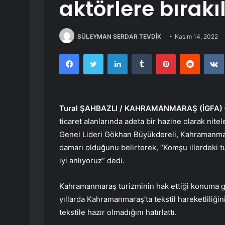
aktörlere bırakı
SÜLEYMAN SERDAR TEVDİK
Kasım 14, 2022
Facebook
Twitter
LinkedIn
Tumblr
Pinterest
Reddit
Tural ŞAHBAZLI / KAHRAMANMARAŞ (İGFA) 
ticaret alanlarında adeta bir hazine olarak nit
Genel Lideri Gökhan Büyükdereli, Kahramanmara
damarı olduğunu belirterek, “Komşu illerdeki 
iyi anlıyoruz” dedi.
Kahramanmaraş turizminin hak ettiği konuma gel
yıllarda Kahramanmaraş’ta tekstil hareketliliğin
tekstile hazır olmadığını hatırlattı.