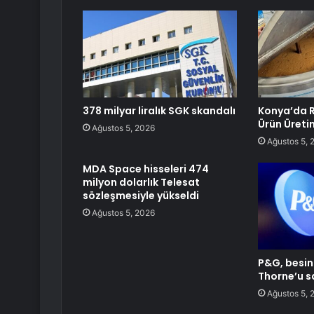
378 milyar liralık SGK skandalı
Konya’da R
Ürün Üret
Ağustos 5, 2026
Ağustos 5, 
MDA Space hisseleri 474
milyon dolarlık Telesat
sözleşmesiyle yükseldi
Ağustos 5, 2026
P&G, besin 
Thorne’u sa
Ağustos 5, 