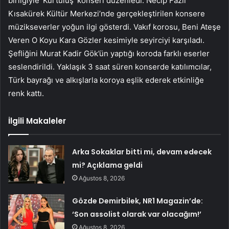
birliğiyle ‘Kurtuluş’ konseri düzenledi. Necip Fazıl
Kısakürek Kültür Merkezi’nde gerçekleştirilen konsere
müzikseverler yoğun ilgi gösterdi. Vakıf korosu, Beni Ateşe
Veren O Koyu Kara Gözler kesimiyle seyirciyi karşıladı.
Şefliğini Murat Kadir Gök’ün yaptığı koroda farklı eserler
seslendirildi. Yaklaşık 3 saat süren konserde katılımcılar,
Türk bayrağı ve alkışlarla koroya eşlik ederek etkinliğe
renk kattı.
İlgili Makaleler
Arka Sokaklar bitti mi, devam edecek
mi? Açıklama geldi
Ağustos 8, 2026
Gözde Demirbilek, NR1 Magazin’de:
‘Son assolist olarak var olacağım!’
Ağustos 8, 2026