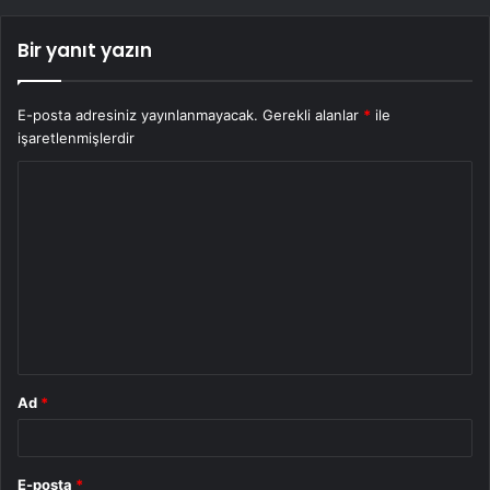
Bir yanıt yazın
E-posta adresiniz yayınlanmayacak.
Gerekli alanlar
*
ile
işaretlenmişlerdir
Y
o
r
u
m
*
Ad
*
E-posta
*