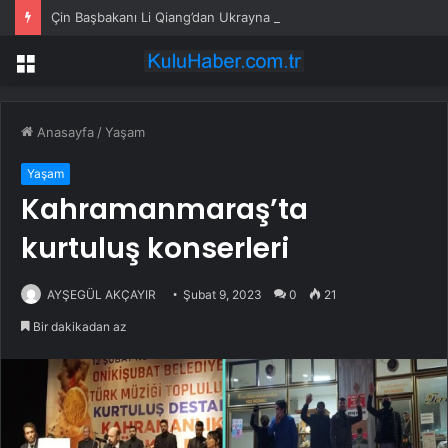
Çin Başbakanı Li Qiang’dan Ukrayna Başbakanı’na tebrik mesajı
Menü
Anasayfa
/
Yaşam
Yaşam
Kahramanmaraş’ta
kurtuluş konserleri
AYŞEGÜL AKÇAYIR
Şubat 9, 2023
0
21
Bir dakikadan az