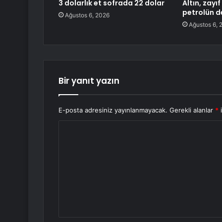
3 dolarlık et sofrada 22 dolar
Altın, zayı
petrolün d
Ağustos 6, 2026
Ağustos 6, 
Bir yanıt yazın
E-posta adresiniz yayınlanmayacak.
Gerekli alanlar
*
i
Y
o
r
u
m
*