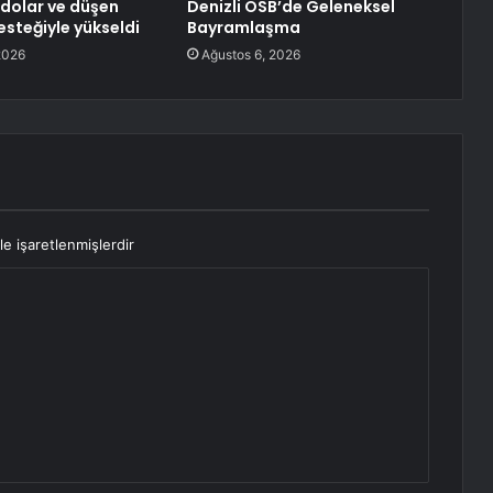
f dolar ve düşen
Denizli OSB’de Geleneksel
esteğiyle yükseldi
Bayramlaşma
2026
Ağustos 6, 2026
le işaretlenmişlerdir