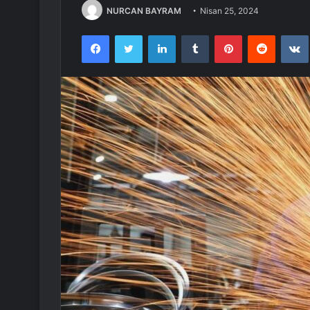
NURCAN BAYRAM
Nisan 25, 2024
Facebook
Twitter
LinkedIn
Tumblr
Pinterest
Reddit