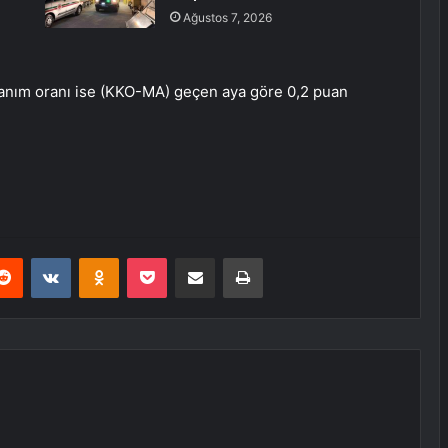
Ağustos 7, 2026
llanım oranı ise (KKO-MA) geçen aya göre 0,2 puan
erest
Reddit
VKontakte
Odnoklassniki
Pocket
E-Posta ile paylaş
Yazdır