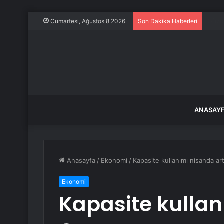
İstan
Cumartesi, Ağustos 8 2026
Son Dakika Haberleri
ANASAY
Anasayfa
/
Ekonomi
/
Kapasite kullanımı nisanda art
Ekonomi
Kapasite kullan