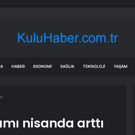
bul’da 128 yeni noktaya daha EDS geliyor
FA
HABER
EKONOMI
SAĞLIK
TEKNOLOJI
YAŞAM
tı
ımı nisanda arttı