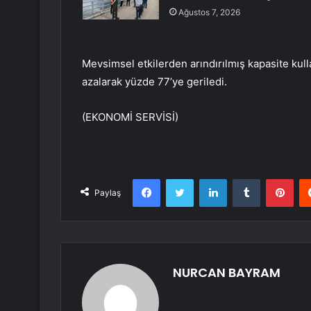
Ağustos 7, 2026
Mevsimsel etkilerden arındırılmış kapasite ku
azalarak yüzde 77’ye geriledi.
(EKONOMİ SERVİSİ)
Facebook
Twitter
LinkedIn
Tumblr
Pint
Paylaş
NURCAN BAYRAM