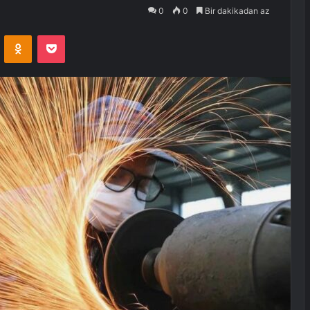
0
0
Bir dakikadan az
VKontakte
Odnoklassniki
Pocket