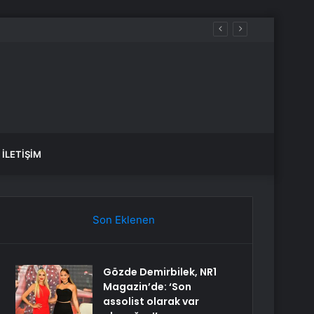
İLETIŞIM
Son Eklenen
Gözde Demirbilek, NR1
Magazin’de: ‘Son
assolist olarak var