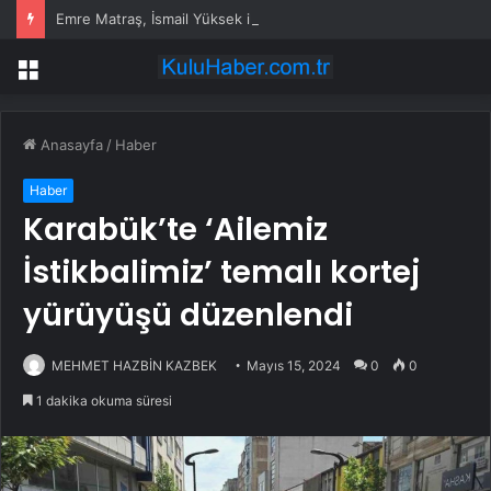
Emre Matraş, İsmail Yüksek ile evlenen kızının nikahına itiraz etti
Menü
Anasayfa
/
Haber
Haber
Karabük’te ‘Ailemiz
İstikbalimiz’ temalı kortej
yürüyüşü düzenlendi
MEHMET HAZBİN KAZBEK
Mayıs 15, 2024
0
0
1 dakika okuma süresi