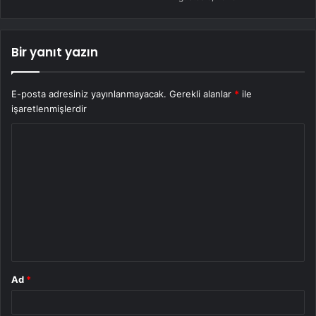
Bir yanıt yazın
E-posta adresiniz yayınlanmayacak.
Gerekli alanlar
*
ile
işaretlenmişlerdir
Y
o
r
u
m
*
Ad
*