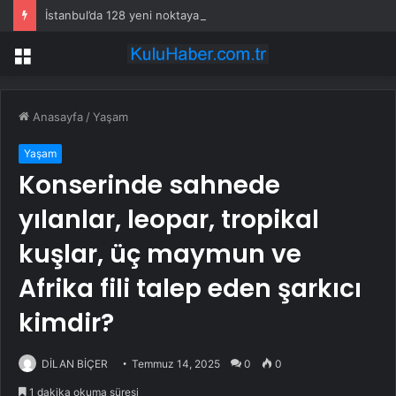
İstanbul’da 128 yeni noktaya daha EDS geliyor
Menü
Anasayfa
/
Yaşam
Yaşam
Konserinde sahnede
yılanlar, leopar, tropikal
kuşlar, üç maymun ve
Afrika fili talep eden şarkıcı
kimdir?
DİLAN BİÇER
Temmuz 14, 2025
0
0
1 dakika okuma süresi