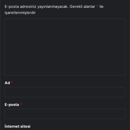
E-posta adresiniz yayınlanmayacak.
Gerekli alanlar
*
ile
işaretlenmişlerdir
Y
o
r
u
m
*
Ad
*
E-posta
*
İnternet sitesi