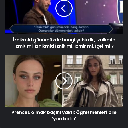
İznikmid günümüzde hangi şehirdir, İznikmid
İzmit mi, İznikmid İznik mi, İzmir mi, İçel mi ?
Prenses olmak başını yaktı: Öğretmenleri bile
'yan baktı'