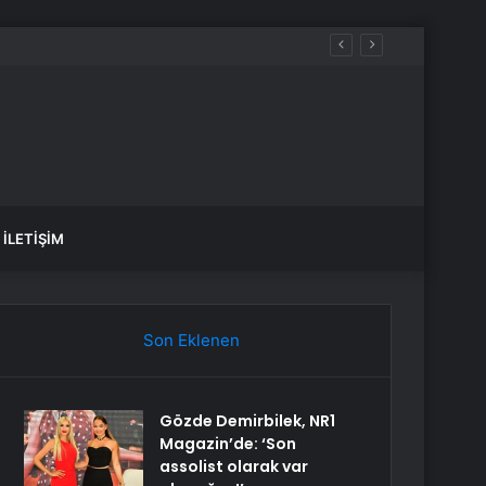
İLETIŞIM
Son Eklenen
Gözde Demirbilek, NR1
Magazin’de: ‘Son
assolist olarak var