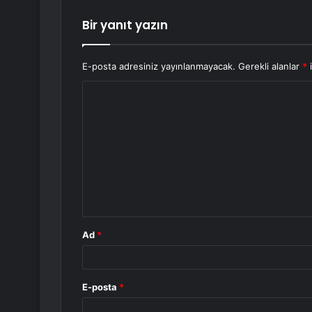
Bir yanıt yazın
E-posta adresiniz yayınlanmayacak.
Gerekli alanlar
*
i
Y
o
r
u
m
*
Ad
*
E-posta
*