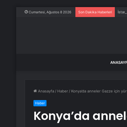
İstan
Cumartesi, Ağustos 8 2026
Son Dakika Haberleri
ANASAY
Anasayfa
/
Haber
/
Konya’da anneler Gazze için yü
Haber
Konya’da annele