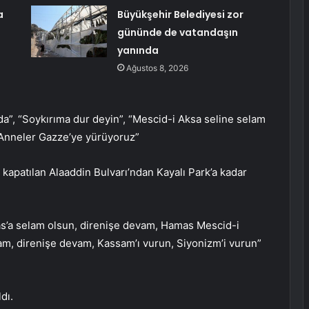
a
Büyükşehir Belediyesi zor
gününde de vatandaşın
yanında
Ağustos 8, 2026
da”, “Soykırıma dur deyin”, “Mescid-i Aksa seline selam
 “Anneler Gazze’ye yürüyoruz”
 kapatılan Alaaddin Bulvarı’ndan Kayalı Park’a kadar
as’a selam olsun, direnişe devam, Hamas Mescid-i
am, direnişe devam, Kassam’ı vurun, Siyonizm’i vurun”
dı.