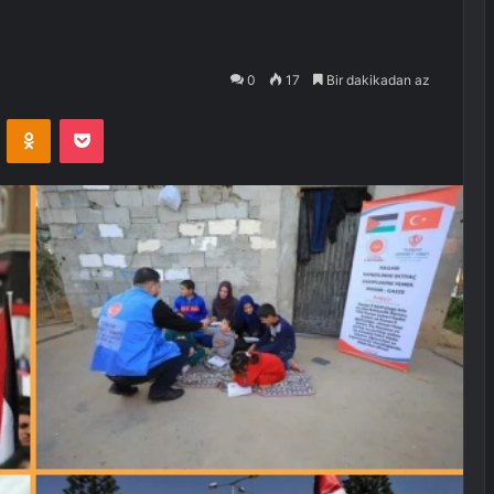
0
17
Bir dakikadan az
VKontakte
Odnoklassniki
Pocket