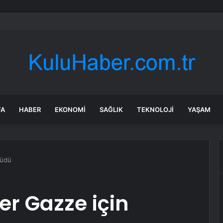
bul’da 128 yeni noktaya daha EDS geliyor
FA
HABER
EKONOMI
SAĞLIK
TEKNOLOJI
YAŞAM
rüdü
r Gazze için