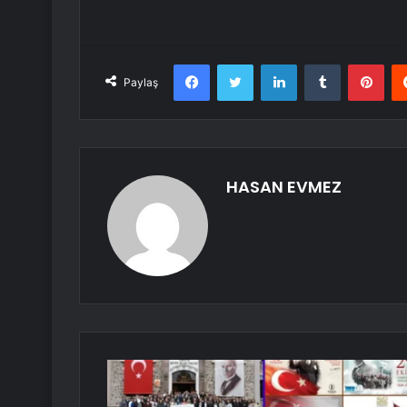
Facebook
Twitter
LinkedIn
Tumblr
Pint
Paylaş
HASAN EVMEZ