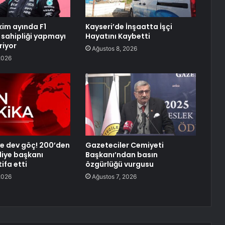
kim ayında F1
Kayseri’de İnşaatta İşçi
v sahipliği yapmayı
Hayatını Kaybetti
riyor
Ağustos 8, 2026
2026
’ye dev göç! 200’den
Gazeteciler Cemiyeti
diye başkanı
Başkanı’ndan basın
ifa etti
özgürlüğü vurgusu
2026
Ağustos 7, 2026