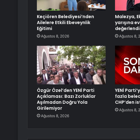
Keçiören Belediyesi’nden
Malezya, E
Ailelere Etkili Ebeveynlik
yarışına e
Eğitimi
değerlendi
Ağustos 8, 2026
Ağustos 8, 
Özgür Özel’den YENİ Parti
YENİ Parti
Açıklaması: Bazı Zorluklar
fazla bele
Aşılmadan Doğru Yola
CHP’den ist
Girilemiyor
Ağustos 8, 
Ağustos 8, 2026