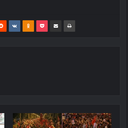
erest
Reddit
VKontakte
Odnoklassniki
Pocket
E-Posta ile paylaş
Yazdır