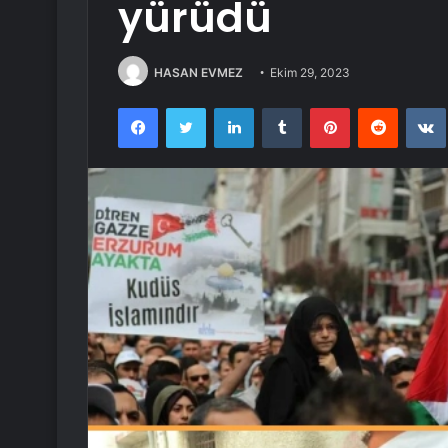
yürüdü
HASAN EVMEZ
Ekim 29, 2023
Facebook
Twitter
LinkedIn
Tumblr
Pinterest
Reddit