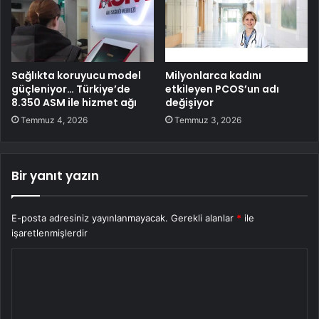
Sağlıkta koruyucu model
Milyonlarca kadını
güçleniyor… Türkiye’de
etkileyen PCOS’un adı
8.350 ASM ile hizmet ağı
değişiyor
Temmuz 4, 2026
Temmuz 3, 2026
Bir yanıt yazın
E-posta adresiniz yayınlanmayacak.
Gerekli alanlar
*
ile
işaretlenmişlerdir
Y
o
r