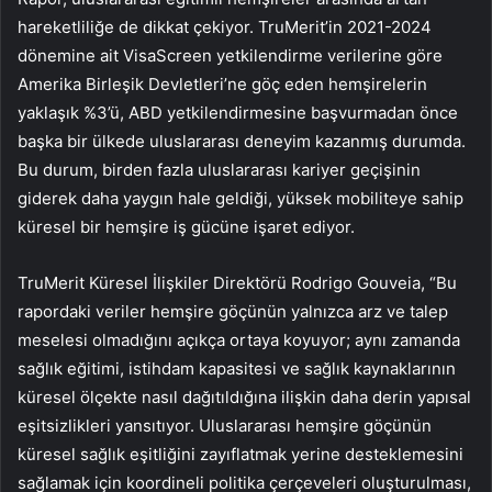
hareketliliğe de dikkat çekiyor. TruMerit’in 2021-2024
dönemine ait VisaScreen yetkilendirme verilerine göre
Amerika Birleşik Devletleri’ne göç eden hemşirelerin
yaklaşık %3’ü, ABD yetkilendirmesine başvurmadan önce
başka bir ülkede uluslararası deneyim kazanmış durumda.
Bu durum, birden fazla uluslararası kariyer geçişinin
giderek daha yaygın hale geldiği, yüksek mobiliteye sahip
küresel bir hemşire iş gücüne işaret ediyor.
TruMerit Küresel İlişkiler Direktörü Rodrigo Gouveia, “Bu
rapordaki veriler hemşire göçünün yalnızca arz ve talep
meselesi olmadığını açıkça ortaya koyuyor; aynı zamanda
sağlık eğitimi, istihdam kapasitesi ve sağlık kaynaklarının
küresel ölçekte nasıl dağıtıldığına ilişkin daha derin yapısal
eşitsizlikleri yansıtıyor. Uluslararası hemşire göçünün
küresel sağlık eşitliğini zayıflatmak yerine desteklemesini
sağlamak için koordineli politika çerçeveleri oluşturulması,