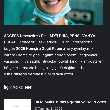
ACCESS Newswire / PHILADELPHIA, P
ENSILVANYA
(İGFA) –
TruMerit™ (eski adıyla CGFNS International)
bugün
2025 Hemş
ire G
öçü Raporu
’nu yayımlayarak,
küresel hemşire göçü eğilimlerinde önemli değişimler
yaşandığını ve sağlık ihtiyaçları büyük farklılıklar gösteren
bölgeler arasında hemşire iş gücü dağılımındaki
eşitsizliklerin derinleştiğini ortaya koydu.
İlgili Makaleler
Bu iki belirti birlikte görülüyorsa, dikkat!
Temmuz 31, 2026