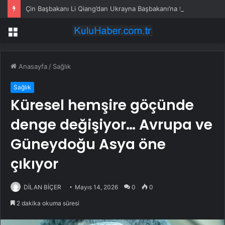
Çin Başbakanı Li Qiang’dan Ukrayna Başbakanı’na tebrik mesajı
Menü
Anasayfa
/
Sağlık
Sağlık
Küresel hemşire göçünde
denge değişiyor… Avrupa ve
Güneydoğu Asya öne
çıkıyor
DİLAN BİÇER
Mayıs 14, 2026
0
0
2 dakika okuma süresi