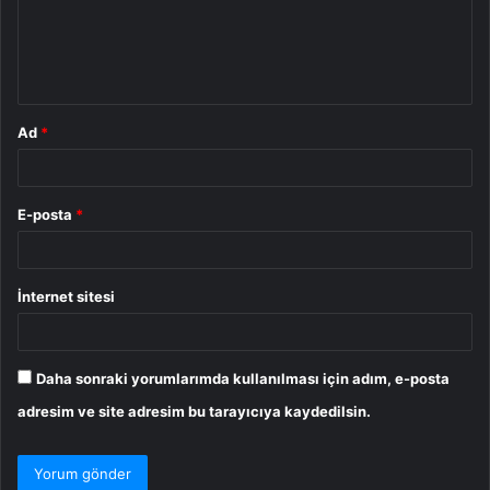
u
m
*
Ad
*
E-posta
*
İnternet sitesi
Daha sonraki yorumlarımda kullanılması için adım, e-posta
adresim ve site adresim bu tarayıcıya kaydedilsin.