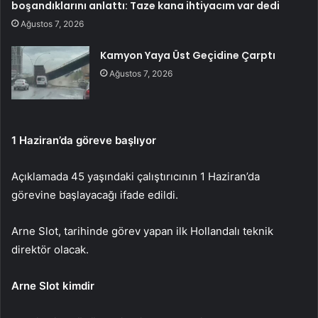
boşandıklarını anlattı: Taze kana ihtiyacım var dedi
Ağustos 7, 2026
Kamyon Yaya Üst Geçidine Çarptı
Ağustos 7, 2026
1 Haziran’da göreve başlıyor
Açıklamada 45 yaşındaki çalıştırıcının 1 Haziran’da
görevine başlayacağı ifade edildi.
Arne Slot, tarihinde görev yapan ilk Hollandalı teknik
direktör olacak.
Arne Slot kimdir