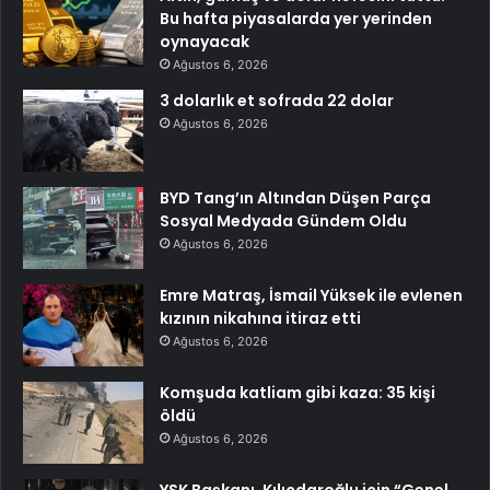
Bu hafta piyasalarda yer yerinden
oynayacak
Ağustos 6, 2026
3 dolarlık et sofrada 22 dolar
Ağustos 6, 2026
BYD Tang’ın Altından Düşen Parça
Sosyal Medyada Gündem Oldu
Ağustos 6, 2026
Emre Matraş, İsmail Yüksek ile evlenen
kızının nikahına itiraz etti
Ağustos 6, 2026
Komşuda katliam gibi kaza: 35 kişi
öldü
Ağustos 6, 2026
YSK Başkanı, Kılıçdaroğlu için “Genel