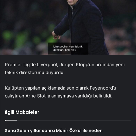
Premier Lig’de Liverpool, Jürgen Klopp’un ardından yeni
teknik direktörünü duyurdu.
Kulüpten yapılan açıklamada son olarak Feyenoord’u
çalıştıran Arne Slot’la anlaşmaya varıldığı belirtildi.
İlgili Makaleler
Suna Selen yıllar sonra Münir Özkul ile neden