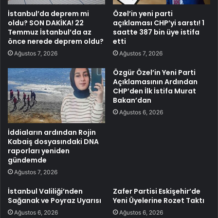
İstanbul’da deprem mi
Özel’in yeni parti
oldu? SON DAKİKA! 22
açıklaması CHP’yi sarstı! 1
Temmuz İstanbul’da az
saatte 387 bin üye istifa
önce nerede deprem oldu?
etti
Ağustos 7, 2026
Ağustos 7, 2026
Özgür Özel’in Yeni Parti
Açıklamasının Ardından
CHP’den İlk İstifa Murat
Bakan’dan
Ağustos 6, 2026
İddiaların ardından Rojin
Kabaiş dosyasındaki DNA
raporları yeniden
gündemde
Ağustos 7, 2026
İstanbul Valiliği’nden
Zafer Partisi Eskişehir’de
Sağanak ve Poyraz Uyarısı
Yeni Üyelerine Rozet Taktı
Ağustos 6, 2026
Ağustos 6, 2026