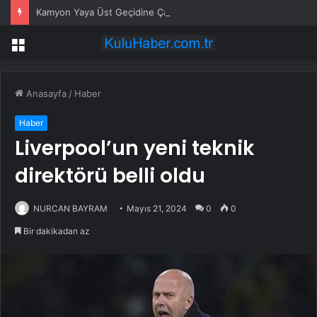
Kamyon Yaya Üst Geçidine Çarptı
Menü
Anasayfa
/
Haber
Haber
Liverpool’un yeni teknik
direktörü belli oldu
NURCAN BAYRAM
Mayıs 21, 2024
0
0
Bir dakikadan az