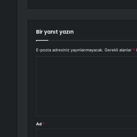
Bir yanıt yazın
E-posta adresiniz yayınlanmayacak.
Gerekli alanlar
*
i
Y
o
r
u
m
*
Ad
*