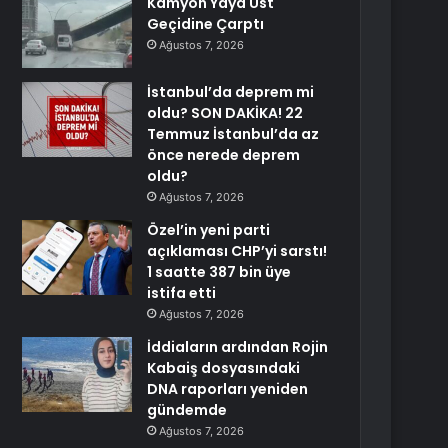
Kamyon Yaya Üst
Geçidine Çarptı
Ağustos 7, 2026
İstanbul’da deprem mi
oldu? SON DAKİKA! 22
Temmuz İstanbul’da az
önce nerede deprem
oldu?
Ağustos 7, 2026
Özel’in yeni parti
açıklaması CHP’yi sarstı!
1 saatte 387 bin üye
istifa etti
Ağustos 7, 2026
İddiaların ardından Rojin
Kabaiş dosyasındaki
DNA raporları yeniden
gündemde
Ağustos 7, 2026