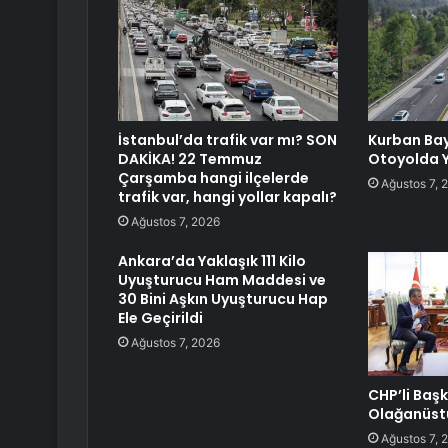
İstanbul’da trafik var mı? SON
Kurban Ba
DAKİKA! 22 Temmuz
Otoyolda 
Çarşamba hangi ilçelerde
Ağustos 7, 
trafik var, hangi yollar kapalı?
Ağustos 7, 2026
Ankara’da Yaklaşık 111 Kilo
Uyuşturucu Ham Maddesi ve
30 Bini Aşkın Uyuşturucu Hap
Ele Geçirildi
Ağustos 7, 2026
CHP’li Baş
Olağanüstü
Ağustos 7, 