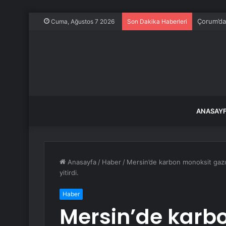
Çorum’da 
Cuma, Ağustos 7 2026
Son Dakika Haberleri
ANASAY
Anasayfa
/
Haber
/
Mersin’de karbon monoksit gaz
yitirdi.
Haber
Mersin’de karb