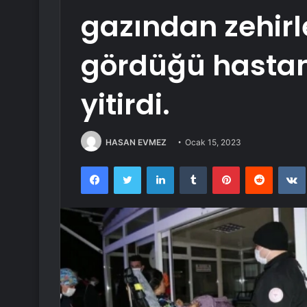
gazından zehirl
gördüğü hasta
yitirdi.
HASAN EVMEZ
Ocak 15, 2023
Facebook
Twitter
LinkedIn
Tumblr
Pinterest
Reddit