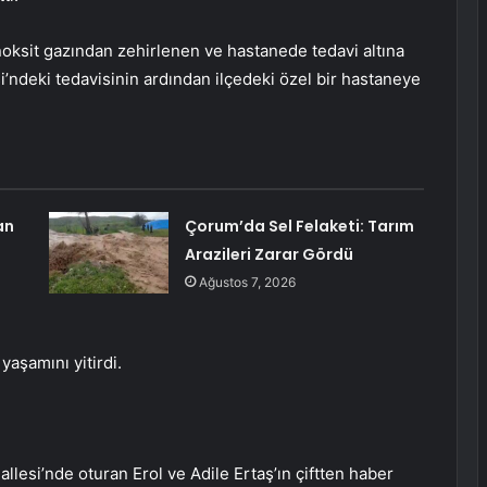
oksit gazından zehirlenen ve hastanede tedavi altına
i’ndeki tedavisinin ardından ilçedeki özel bir hastaneye
an
Çorum’da Sel Felaketi: Tarım
Arazileri Zarar Gördü
Ağustos 7, 2026
aşamını yitirdi.
llesi’nde oturan Erol ve Adile Ertaş’ın çiftten haber