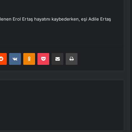
nen Erol Ertaş hayatını kaybederken, eşi Adile Ertaş
erest
Reddit
VKontakte
Odnoklassniki
Pocket
E-Posta ile paylaş
Yazdır