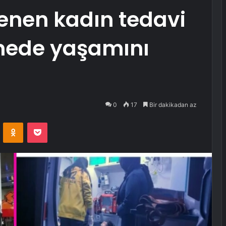
enen kadın tedavi
nede yaşamını
0
17
Bir dakikadan az
VKontakte
Odnoklassniki
Pocket