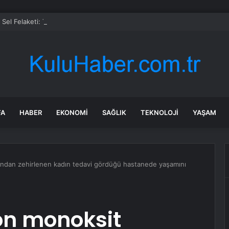
Sel Felaketi: Tarım Arazileri Zarar Gördü
FA
HABER
EKONOMI
SAĞLIK
TEKNOLOJI
YAŞAM
ından zehirlenen kadın tedavi gördüğü hastanede yaşamını
on monoksit