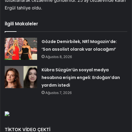
tutuklanarak cezaevine gönderildi. 25 ay cezaevinde kalan
Ergül tahliye oldu.
İlgili Makaleler
Gözde Demirbilek, NR1 Magazin’de:
‘Son assolist olarak var olacağım!’
Ağustos 8, 2026
Kübra Süzgün’ün sosyal medya
hesabına erişim engeli: Erdoğan’dan
yardım istedi
Ağustos 7, 2026
TİKTOK VİDEO ÇEKTİ