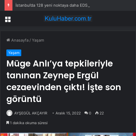
İstanbul’da 128 yeni noktaya daha EDS geliyor
Menü
Anasayfa
/
Yaşam
Yaşam
Müge Anlı’ya tepkileriyle
tanınan Zeynep Ergül
cezaevinden çıktı! İşte son
görüntü
AYŞEGÜL AKÇAYIR
Aralık 15, 2022
0
22
1 dakika okuma süresi