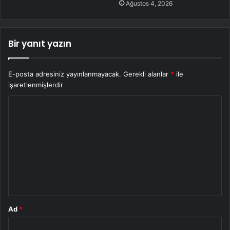
Ağustos 4, 2026
Bir yanıt yazın
E-posta adresiniz yayınlanmayacak.
Gerekli alanlar
*
ile
işaretlenmişlerdir
Y
o
r
u
m
*
Ad
*