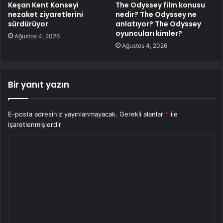
Keşan Kent Konseyi
The Odyssey film konusu
nezaket ziyaretlerini
nedir? The Odyssey ne
sürdürüyor
anlatıyor? The Odyssey
oyuncuları kimler?
Ağustos 4, 2026
Ağustos 4, 2026
Bir yanıt yazın
E-posta adresiniz yayınlanmayacak.
Gerekli alanlar
*
ile
işaretlenmişlerdir
Y
o
r
u
m
*