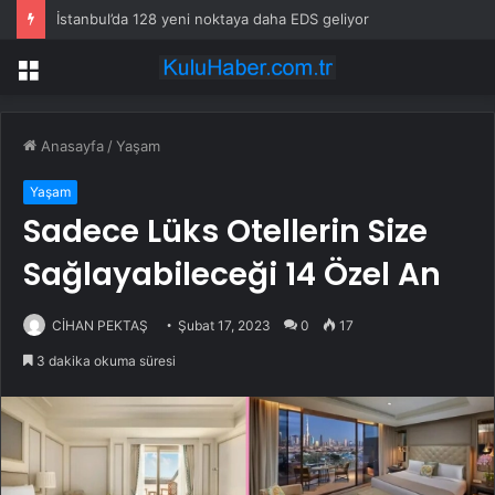
İstanbul’da 128 yeni noktaya daha EDS geliyor
Menü
Anasayfa
/
Yaşam
Yaşam
Sadece Lüks Otellerin Size
Sağlayabileceği 14 Özel An
CİHAN PEKTAŞ
Şubat 17, 2023
0
17
3 dakika okuma süresi