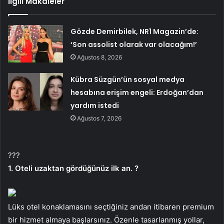
İlgili Makaleler
Gözde Demirbilek, NR1 Magazin’de:
‘Son assolist olarak var olacağım!’
Ağustos 8, 2026
Kübra Süzgün’ün sosyal medya
hesabına erişim engeli: Erdoğan’dan
yardım istedi
Ağustos 7, 2026
???
1. Oteli uzaktan gördüğünüz ilk an. ?
Lüks otel konaklamasını seçtiğiniz andan itibaren premium
bir hizmet almaya başlarsınız. Özenle tasarlanmış yollar,