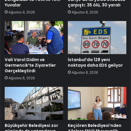
Yuvalar
çarpıştı: 35 ölü, 30 yaralı
Ağustos 9, 2026
Ağustos 8, 2026
Vali Varol Didim ve
İstanbul’da 128 yeni
Germencik’te Ziyaretler
noktaya daha EDS geliyor
Gerçekleştirdi
Ağustos 8, 2026
Ağustos 8, 2026
Büyükşehir Belediyesi zor
Keçiören Belediyesi’nden
gününde de vatandaşın
Ailelere Etkili Ebeveynlik