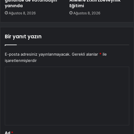
yanında
Eğitimi
Ağustos 8, 2026
Ağustos 8, 2026
Bir yanıt yazın
E-posta adresiniz yayınlanmayacak.
Gerekli alanlar
*
ile
işaretlenmişlerdir
Y
o
r
u
m
*
Ad
*