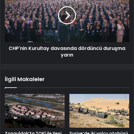
CHP'nin Kurultay davasında dördüncü duruşma
yarın
İlgili Makaleler
Zonguldak’ta TOKİ ile Yeni
Suriye’de iki yolcu otobüsü