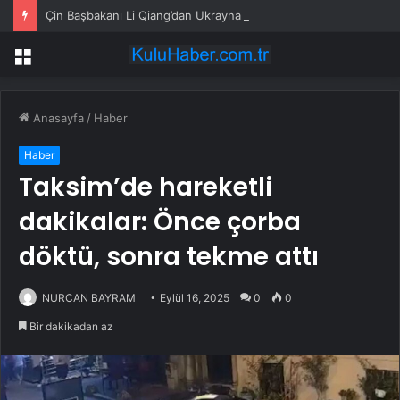
Çin Başbakanı Li Qiang’dan Ukrayna Başbakanı’na tebrik mesajı
Menü
Anasayfa
/
Haber
Haber
Taksim’de hareketli
dakikalar: Önce çorba
döktü, sonra tekme attı
NURCAN BAYRAM
Eylül 16, 2025
0
0
Bir dakikadan az