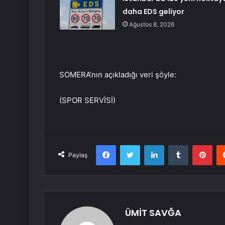
daha EDS geliyor
Ağustos 8, 2026
SOMERA’nın açıkladığı veri şöyle:
(SPOR SERVİSİ)
Facebook
Twitter
LinkedIn
Tumblr
Pint
Paylaş
ÜMİT SAVĞA