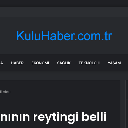
bul’da 128 yeni noktaya daha EDS geliyor
FA
HABER
EKONOMI
SAĞLIK
TEKNOLOJI
YAŞAM
li oldu
nının reytingi belli