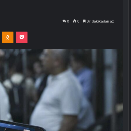
0
0
Bir dakikadan az
VKontakte
Odnoklassniki
Pocket