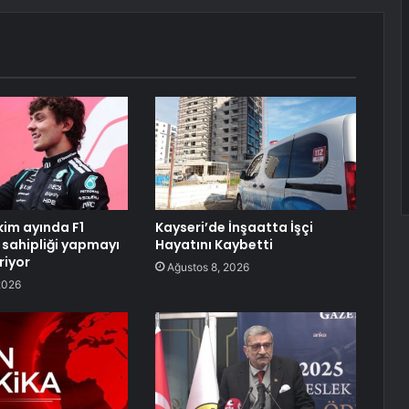
kim ayında F1
Kayseri’de İnşaatta İşçi
v sahipliği yapmayı
Hayatını Kaybetti
riyor
Ağustos 8, 2026
2026