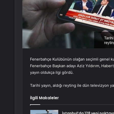
Fenerbahçe Kulübünün olağan seçimli genel kur
Fenerbahçe Başkan adayı Aziz Yıldırım, Habertü
yayın oldukça ilgi gördü.
Tarihi yayın, aldığı reyting ile dün televizyon y
İlgili Makaleler
İstanbul’da 128 yeni noktay