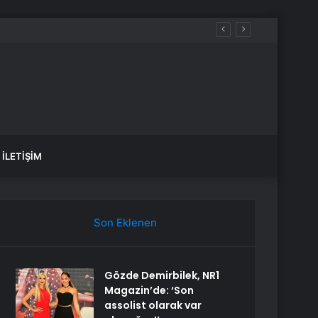
İLETIŞIM
Son Eklenen
Gözde Demirbilek, NR1
Magazin’de: ‘Son
assolist olarak var