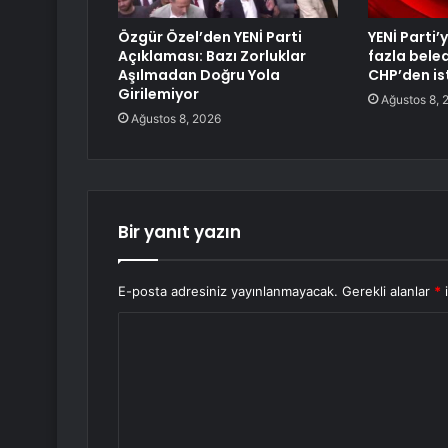
Özgür Özel’den YENİ Parti
YENİ Parti
Açıklaması: Bazı Zorluklar
fazla bele
Aşılmadan Doğru Yola
CHP’den ist
Girilemiyor
Ağustos 8, 
Ağustos 8, 2026
Bir yanıt yazın
E-posta adresiniz yayınlanmayacak.
Gerekli alanlar
*
i
Y
o
r
u
m