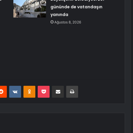
gününde de vatandaşın
yanında
Ağustos 8, 2026
erest
Reddit
VKontakte
Odnoklassniki
Pocket
E-Posta ile paylaş
Yazdır