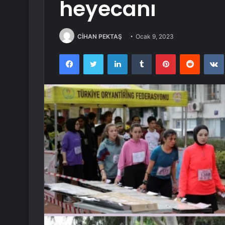
heyecanı
CİHAN PEKTAŞ
Ocak 9, 2023
Facebook
Twitter
LinkedIn
Tumblr
Pinterest
Reddit