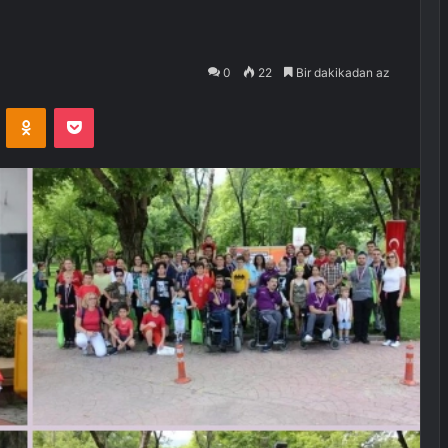
0
22
Bir dakikadan az
VKontakte
Odnoklassniki
Pocket