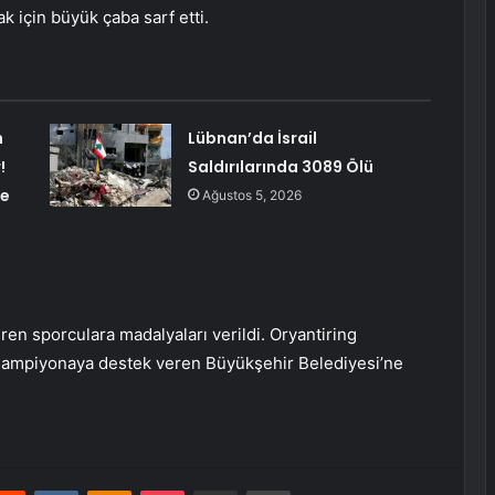
k için büyük çaba sarf etti.
n
Lübnan’da İsrail
!
Saldırılarında 3089 Ölü
te
Ağustos 5, 2026
ren sporculara madalyaları verildi. Oryantiring
 şampiyonaya destek veren Büyükşehir Belediyesi’ne
erest
Reddit
VKontakte
Odnoklassniki
Pocket
E-Posta ile paylaş
Yazdır