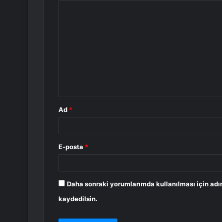
Y
o
r
u
m
*
Ad
*
E-posta
*
Daha sonraki yorumlarımda kullanılması için adı
kaydedilsin.