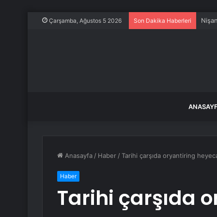
378 m
Çarşamba, Ağustos 5 2026
Son Dakika Haberleri
ANASAY
Anasayfa
/
Haber
/
Tarihi çarşıda oryantiring heyec
Haber
Tarihi çarşıda o