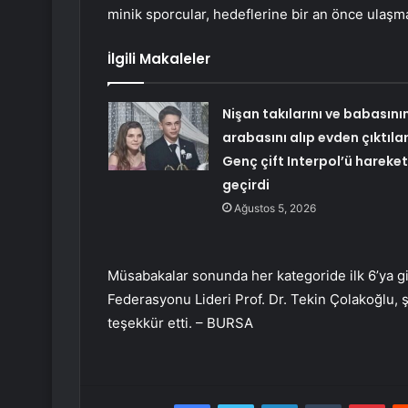
minik sporcular, hedeflerine bir an önce ulaşma
İlgili Makaleler
Nişan takılarını ve babasını
arabasını alıp evden çıktılar
Genç çift Interpol’ü hareke
geçirdi
Ağustos 5, 2026
Müsabakalar sonunda her kategoride ilk 6’ya gi
Federasyonu Lideri Prof. Dr. Tekin Çolakoğlu,
teşekkür etti. – BURSA
Facebook
Twitter
LinkedIn
Tumblr
Pint