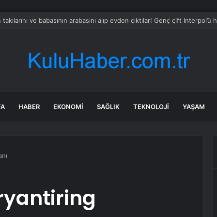
ilyar liralık SGK skandalı
FA
HABER
EKONOMI
SAĞLIK
TEKNOLOJI
YAŞAM
anı
ryantiring