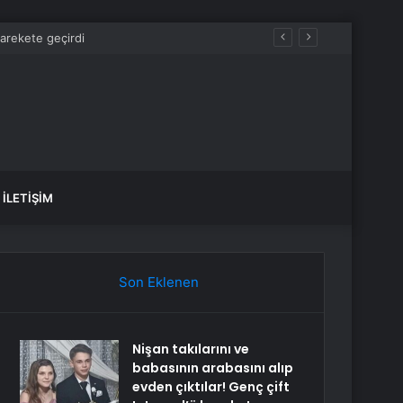
İLETIŞIM
Son Eklenen
Nişan takılarını ve
babasının arabasını alıp
evden çıktılar! Genç çift