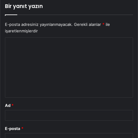
Bir yanıt yazın
E-posta adresiniz yayınlanmayacak.
Gerekli alanlar
*
ile
işaretlenmişlerdir
Y
o
r
u
m
*
Ad
*
E-posta
*