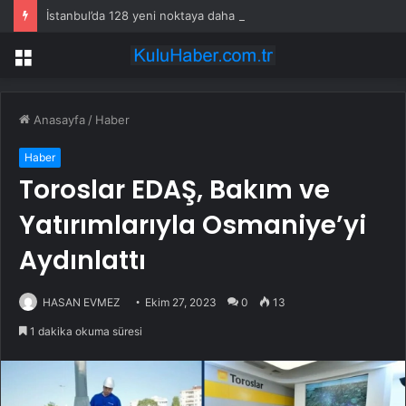
İstanbul’da 128 yeni noktaya daha EDS geliyor
Menü
Anasayfa
/
Haber
Haber
Toroslar EDAŞ, Bakım ve
Yatırımlarıyla Osmaniye’yi
Aydınlattı
HASAN EVMEZ
Ekim 27, 2023
0
13
1 dakika okuma süresi