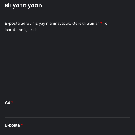
Bir yanıt yazın
E-posta adresiniz yayınlanmayacak.
Gerekli alanlar
*
ile
işaretlenmişlerdir
Y
o
r
u
m
*
Ad
*
E-posta
*