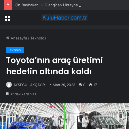
Çin Başbakanı Li Qiang’dan Ukrayna Başbakanı’na tebrik mesajı
Menü
Anasayfa
/
Teknoloji
Teknoloji
Toyota’nın araç üretimi
hedefin altında kaldı
AYŞEGÜL AKÇAYIR
Mart 29, 2023
0
17
Bir dakikadan az