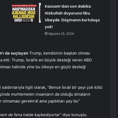
Kassam’dan son dakika
Hizbullah duyurusu! Ebu
Ubeyde: Düşmanın kurtuluşu
yok!
Ağustos 25, 2024
n’ı da suçlayan
Trump, kendisinin başkan olması
ia etti. Trump, İsrail’e en büyük desteği veren ABD
lması halinde yine bu ülkeye en güçlü desteği
dırılarıyla ilgili olarak, “
Bence İsrail bir şeyi çok kötü
ce içinde muhtemelen insanların da olduğu binaların
or olmaması gerekirdi ama yaptıkları şey bu
”
, hem de fena halde kaybediyorlar
” diye konuştu.