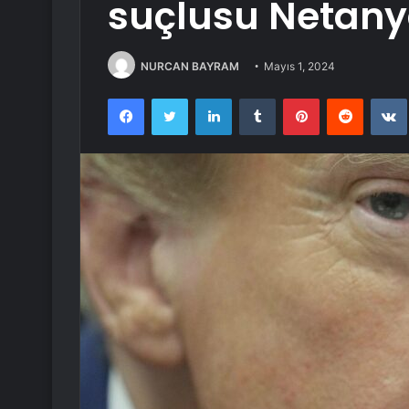
suçlusu Netan
NURCAN BAYRAM
Mayıs 1, 2024
Facebook
Twitter
LinkedIn
Tumblr
Pinterest
Reddit