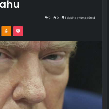
yahu
0
0
1 dakika okuma süresi
VKontakte
Odnoklassniki
Pocket