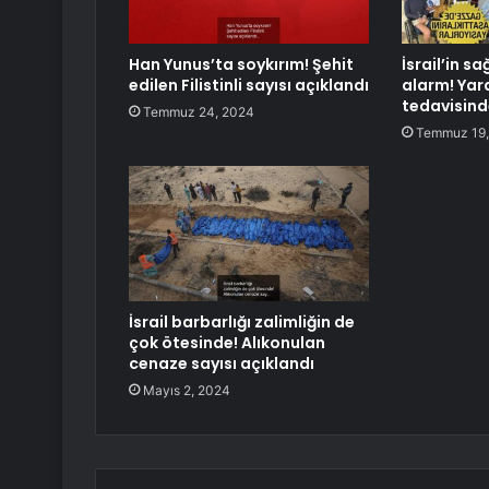
Han Yunus’ta soykırım! Şehit
İsrail’in s
edilen Filistinli sayısı açıklandı
alarm! Yara
tedavisind
Temmuz 24, 2024
Temmuz 19,
İsrail barbarlığı zalimliğin de
çok ötesinde! Alıkonulan
cenaze sayısı açıklandı
Mayıs 2, 2024