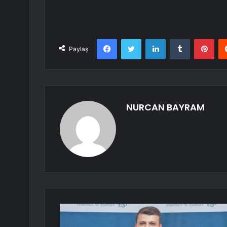
Facebook
Twitter
LinkedIn
Tumblr
Pint
Paylaş
NURCAN BAYRAM