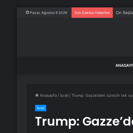
Çin Başba
Pazar, Ağustos 9 2026
Son Dakika Haberleri
ANASAY
Anasayfa
/
İsrail
/
Trump: Gazze’deki sürecin tek s
İsrail
Trump: Gazze’de