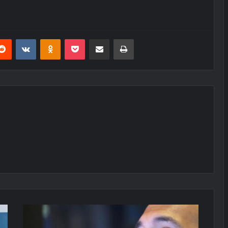
erest
Reddit
VKontakte
Odnoklassniki
Pocket
E-Posta ile paylaş
Yazdır