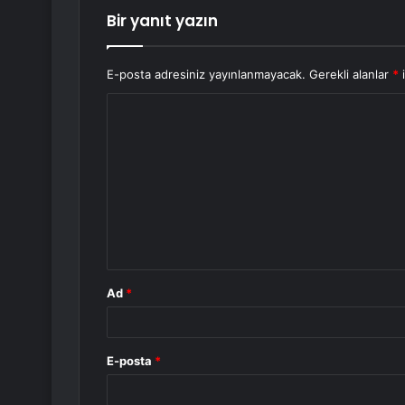
Bir yanıt yazın
E-posta adresiniz yayınlanmayacak.
Gerekli alanlar
*
i
Y
o
r
u
m
*
Ad
*
E-posta
*