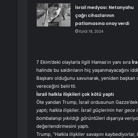
İsrail medyası: Netanyahu
çağrı cihazlarının
patlamasına onay verdi
Eylül 18, 2024
7 Ekim’deki olaylarla ilgili Hamas’ın yanı sıra
İra
halinde bu saldırıların hiç yaşanmayacağını idd
Başkanı olduğunu savunarak, yeniden başkan o
vereceğini belirtti.
İsrail halkla ilişkileri çok kötü yaptı
Öte yandan Trump, İsrail ordusunun Gazze’deki sal
yaptı; halkla ilişkiler. İsrail güçlerinin her ge
bombalanıp yıkıldığı görüntüleri dışarıya veriy
değerlendirmesini yaptı.
Trump, “
Halkla ilişkiler savaşını kaybediyorlar