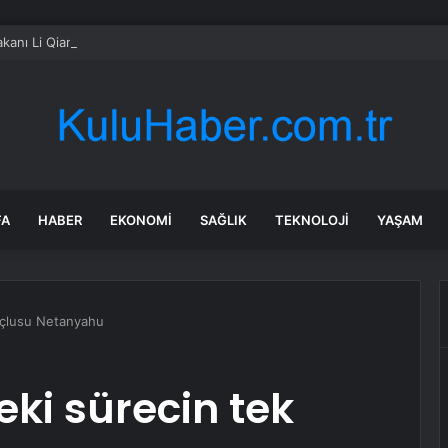
kanı Li Qiang’dan Ukrayna Başbakanı’na tebrik mesajı
FA
HABER
EKONOMI
SAĞLIK
TEKNOLOJI
YAŞAM
uçlusu Netanyahu
ki sürecin tek