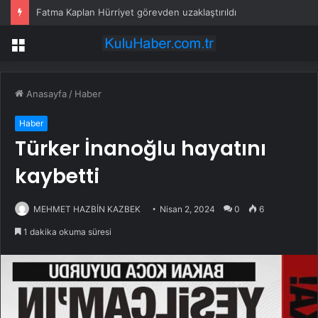
Fatma Kaplan Hürriyet görevden uzaklaştırıldı
Menü
Anasayfa
/
Haber
Haber
Türker İnanoğlu hayatını
kaybetti
MEHMET HAZBİN KAZBEK
Nisan 2, 2024
0
6
1 dakika okuma süresi