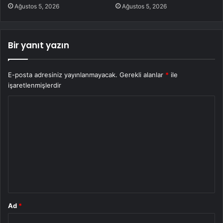
Ağustos 5, 2026
Ağustos 5, 2026
Bir yanıt yazın
E-posta adresiniz yayınlanmayacak.
Gerekli alanlar
*
ile
işaretlenmişlerdir
Y
o
r
u
m
*
Ad
*