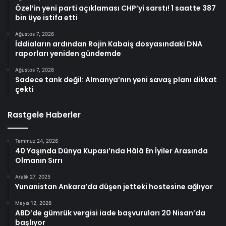
Özel’in yeni parti açıklaması CHP’yi sarstı! 1 saatte 387
bin üye istifa etti
Ağustos 7, 2026
İddiaların ardından Rojin Kabaiş dosyasındaki DNA
raporları yeniden gündemde
Ağustos 7, 2026
Sadece tank değil: Almanya’nın yeni savaş planı dikkat
çekti
Rastgele Haberler
Temmuz 24, 2026
40 Yaşında Dünya Kupası’nda Hâlâ En İyiler Arasında
Olmanın Sırrı
Aralık 27, 2025
Yunanistan Ankara’da düşen jetteki hostesine ağlıyor
Mayıs 12, 2026
ABD’de gümrük vergisi iade başvuruları 20 Nisan’da
başlıyor