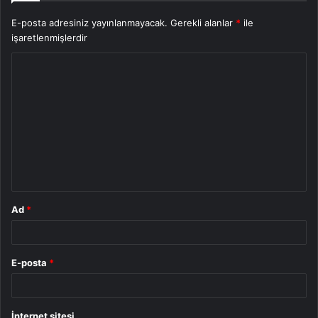
E-posta adresiniz yayınlanmayacak.
Gerekli alanlar
*
ile
işaretlenmişlerdir
Y
o
r
u
m
*
Ad
*
E-posta
*
İnternet sitesi