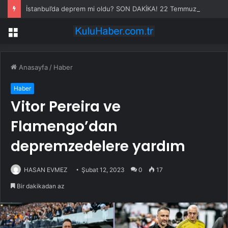
İstanbul’da deprem mi oldu? SON DAKİKA! 22 Temmuz İstanbul’da az önce nerede deprem oldu?
Menü
Anasayfa
/
Haber
Haber
Vitor Pereira ve
Flamengo’dan
depremzedelere yardım
HASAN EVMEZ
Şubat 12, 2023
0
17
Bir dakikadan az