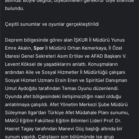
aslında. Böyle değildi, diyebilmeleri gerekirdi’ diye sitemde
bulundu.
Çeşitli sunumlar ve oyunlar gerçekleştirildi
Deprem bölgesinde görev alan İŞKUR İl Müdürü Yunus
Emre Akalın,
Spor
İl Müdürü Orhan Kemerkaya, İl Özel
İdaresi Genel Sekreteri Asım Ertilav ve AFAD Başkanı V.
Levent Köksel de yaşadıklarını anlattı. Konuşmaların
ardından Aile ve Sosyal Hizmetler İl Müdürlüğü çalışanı
Sosyal Hizmet Uzmanı Ersin Eren ve Spiritüel Danışman
Umut Aydoğdu tarafından Temas Oyunu düzenlendi.
Oyunda afet bölgesindeki iletişimsizliğin nasıl olduğu
anlatılmaya çalışıldı. Afet Yönetim Merkezi Şube Müdürü
Süleyman Ilgar’dan Türkiye Afet Müdahale Planı sunumu,
MAKÜ Eğitim Fakültesi Eğitim Bilimleri Lideri Prof. Dr.
Hasret Tagay tarafından Manevi Güç başlığı altında bir
sunum yapıldı. Çalıştayın son bölümünde ise grup