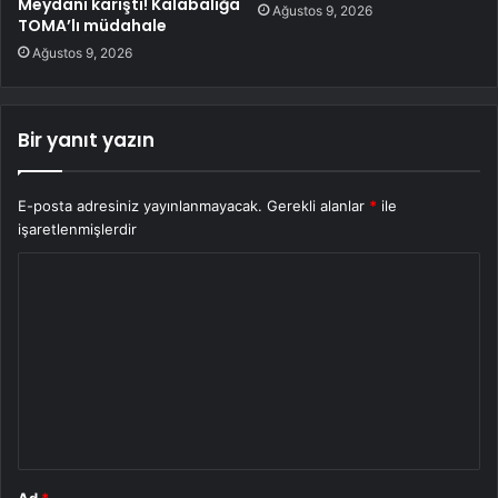
Meydanı karıştı! Kalabalığa
Ağustos 9, 2026
TOMA’lı müdahale
Ağustos 9, 2026
Bir yanıt yazın
E-posta adresiniz yayınlanmayacak.
Gerekli alanlar
*
ile
işaretlenmişlerdir
Y
o
r
u
m
*