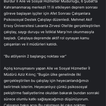
Burdur İl Aile ve Sosyal Hizmetler Müdürlüğü, 6 Şubat’ta
Kahramanmaraş merkezli 11 ili etkileyen deprem sonrası
göreve başlayan işçiler için Afet Sonrası Çalışanlara
Psikososyal Destek Çalıştayı düzenledi. Mehmet Akif
Ersoy Üniversitesi Lavanta Zirvesi Otel’de gerçekleştirilen
çalıştay, saygı duruşu ve İstiklal Marşı’nın okunmasıyla
başladı. Çalıştaya depremde aktif rol oynayan kamu
çalışanları ve il müdürleri katıldı.
“Bu atölyenin 2 başlangıç ​​noktası var”
Açılış konuşmasını yapan Aile ve Sosyal Hizmetler İl
Müdürü Aziz Kılınç; “Bugün ülke genelinde ilki
gerçekleştirilen bu çalıştay için heyecanlandığımızı
belirtmek isterim. Heyecanlıyız çünkü psikososyal
pekiştirme faaliyetlerine okuldan bakarak bundan sonraki
sürece olumlu katkı sağlayacağımızı düşünüyorum.
Çalışanın bakış açısı Bu çalıştayın iki çıkış noktası