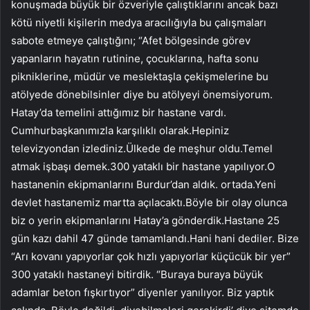
konuşmada büyük bir özveriyle çalıştıklarını ancak bazı
kötü niyetli kişilerin medya aracılığıyla bu çalışmaları
sabote etmeye çalıştığını; “Afet bölgesinde görev
yapanların hayatın rutinine, çocuklarına, hafta sonu
pikniklerine, müdür ve meslektaşla çekişmelerine bu
atölyede dönebilsinler diye bu atölyeyi önemsiyorum.
Hatay’da temelini attığımız bir hastane vardı.
Cumhurbaşkanımızla karşılıklı olarak.Hepiniz
televizyondan izlediniz.Ülkede de meşhur oldu.Temel
atmak işbaşı demek.300 yataklı bir hastane yapılıyor.O
hastanenin ekipmanlarını Burdur’dan aldık. ortada.Yeni
devlet hastanemiz martta açılacaktı.Böyle bir olay olunca
biz o yerin ekipmanlarını Hatay’a gönderdik.Hastane 25
gün kazı dahil 47 günde tamamlandı.Hani hani dediler. Bize
“Arı kovanı yapıyorlar çok hızlı yapıyorlar küçücük bir yer”
300 yataklı hastaneyi bitirdik. “Buraya buraya büyük
adamlar beton fışkırtıyor” diyenler yanılıyor. Biz yaptık