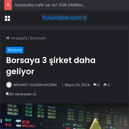
İstanbul’da trafik var mı? SON DAKİKA! 22 Temmuz Çarşamba hangi ilçelerde trafik var, hangi yollar kapalı?
Menü
Anasayfa
/
Ekonomi
Ekonomi
Borsaya 3 şirket daha
geliyor
MEHMET HAZBİN KAZBEK
Mayıs 26, 2024
0
0
Bir dakikadan az