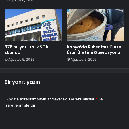
Ağustos 6, 2026
378 milyar liralık SGK
Konya’da Ruhsatsız Cinsel
skandalı
Ürün Üretimi Operasyonu
Ağustos 5, 2026
Ağustos 5, 2026
Bir yanıt yazın
E-posta adresiniz yayınlanmayacak.
Gerekli alanlar
*
ile
işaretlenmişlerdir
Y
o