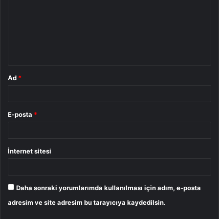
r
u
m
*
Ad
*
E-posta
*
İnternet sitesi
Daha sonraki yorumlarımda kullanılması için adım, e-posta
adresim ve site adresim bu tarayıcıya kaydedilsin.