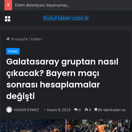
Didim Belediyesi dayanışmayı büyütüyor
Menü
Anasayfa
/
Haber
Haber
Galatasaray gruptan nasıl
çıkacak? Bayern maçı
sonrası hesaplamalar
değişti
HASAN EVMEZ
Kasım 9, 2023
0
6
Bir dakikadan az