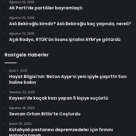
Ağustos 10, 2026
AK Parti’de partililer bayramlaştı
Ağustos 10, 2026
Aslı Bekiroğlu kimdir? Aslı Bekiroğlu kaç yaşında, nereli?
Ağustos 10, 2026
Açık Radyo, RTÜK’ün lisans iptalini AYM’ye götürdü
Rastgele Haberler
Eylül 1, 2025
Hayat Bilgisi’nin ‘Beton Ayşe’si yeni işiyle şaşırttı! Son
haline bakın
Temmuz 23, 2025
Kayseri’de kaçak kazı yapan 5 kişiye suçüstü
Ağustos 26, 2025
Sevcan Orhan Bitlis’te Coşturdu
Şubat 20, 2023
Kütahyalı pastanesi depremzedeler için fırınını
Hatay’a taşıdı