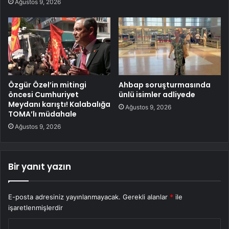
Ağustos 9, 2026
Özgür Özel’in mitingi
Ahbap soruşturmasında
öncesi Cumhuriyet
ünlü isimler adliyede
Meydanı karıştı! Kalabalığa
Ağustos 9, 2026
TOMA’lı müdahale
Ağustos 9, 2026
Bir yanıt yazın
E-posta adresiniz yayınlanmayacak.
Gerekli alanlar
*
ile
işaretlenmişlerdir
Y