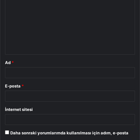
o
r
u
m
*
Ad
*
E-posta
*
İnternet sitesi
Daha sonraki yorumlarımda kullanılması için adım, e-posta