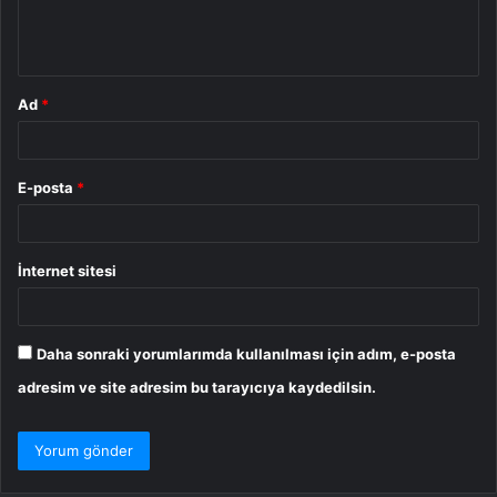
m
*
Ad
*
E-posta
*
İnternet sitesi
Daha sonraki yorumlarımda kullanılması için adım, e-posta
adresim ve site adresim bu tarayıcıya kaydedilsin.