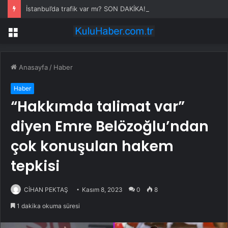
İstanbul’da trafik var mı? SON DAKİKA! 22 Temmuz Çarşamba hangi ilçelerde trafik var, hangi yollar kapalı?
Menü
Anasayfa
/
Haber
Haber
“Hakkımda talimat var”
diyen Emre Belözoğlu’ndan
çok konuşulan hakem
tepkisi
CİHAN PEKTAŞ
Kasım 8, 2023
0
8
1 dakika okuma süresi