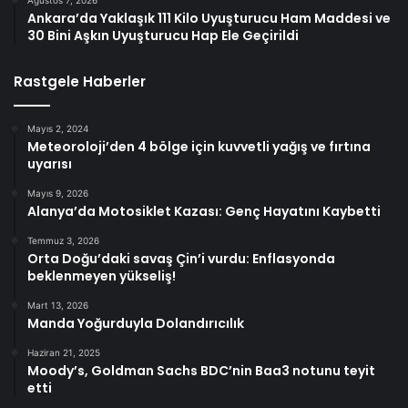
Ağustos 7, 2026
Ankara’da Yaklaşık 111 Kilo Uyuşturucu Ham Maddesi ve
30 Bini Aşkın Uyuşturucu Hap Ele Geçirildi
Rastgele Haberler
Mayıs 2, 2024
Meteoroloji’den 4 bölge için kuvvetli yağış ve fırtına
uyarısı
Mayıs 9, 2026
Alanya’da Motosiklet Kazası: Genç Hayatını Kaybetti
Temmuz 3, 2026
Orta Doğu’daki savaş Çin’i vurdu: Enflasyonda
beklenmeyen yükseliş!
Mart 13, 2026
Manda Yoğurduyla Dolandırıcılık
Haziran 21, 2025
Moody’s, Goldman Sachs BDC’nin Baa3 notunu teyit
etti