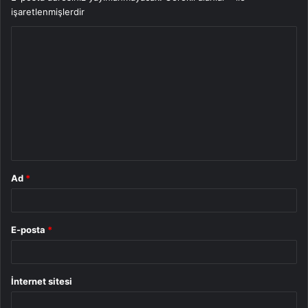
işaretlenmişlerdir
Y
o
r
u
m
*
Ad
*
E-posta
*
İnternet sitesi