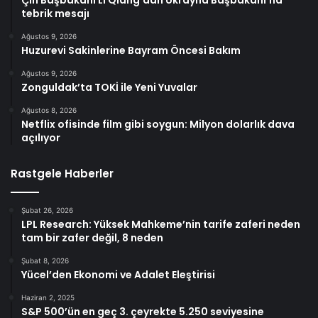
Çin Başbakanı Li Qiang’dan Ukrayna Başbakanı’na
tebrik mesajı
Ağustos 9, 2026
Huzurevi Sakinlerine Bayram Öncesi Bakım
Ağustos 9, 2026
Zonguldak’ta TOKİ ile Yeni Yuvalar
Ağustos 8, 2026
Netflix ofisinde film gibi soygun: Milyon dolarlık dava
açılıyor
Rastgele Haberler
Şubat 26, 2026
LPL Research: Yüksek Mahkeme’nin tarife zaferi neden
tam bir zafer değil, 8 neden
Şubat 8, 2026
Yücel’den Ekonomi ve Adalet Eleştirisi
Haziran 2, 2025
S&P 500’ün en geç 3. çeyrekte 5.250 seviyesine