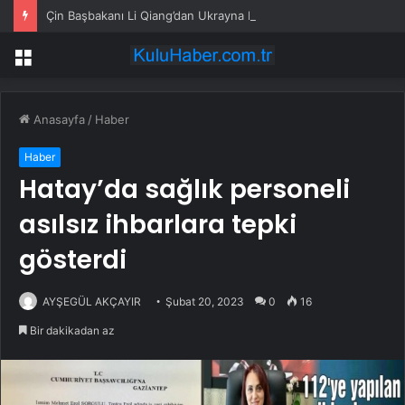
Çin Başbakanı Li Qiang’dan Ukrayna Başbakanı’na tebrik mesajı
Menü
Anasayfa
/
Haber
Haber
Hatay’da sağlık personeli
asılsız ihbarlara tepki
gösterdi
AYŞEGÜL AKÇAYIR
Şubat 20, 2023
0
16
Bir dakikadan az