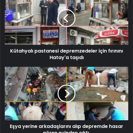
Kütahyalı pastanesi depremzedeler için fırınını
Hatay'a taşıdı
Eşya yerine arkadaşlarını alıp depremde hasar
gören evinden çıktı.