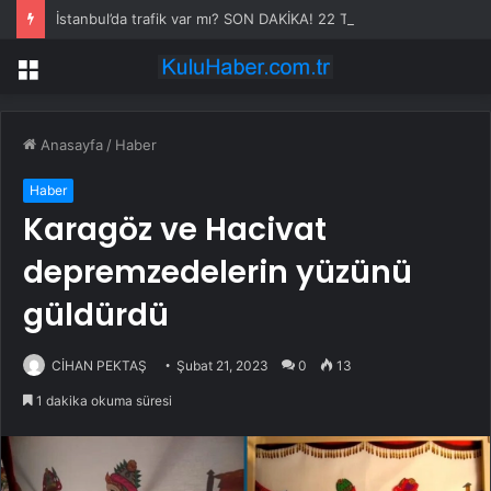
İstanbul’da trafik var mı? SON DAKİKA! 22 Temmuz Çarşamba hangi ilçelerde trafik var, hangi yollar kapalı?
Menü
Anasayfa
/
Haber
Haber
Karagöz ve Hacivat
depremzedelerin yüzünü
güldürdü
CİHAN PEKTAŞ
Şubat 21, 2023
0
13
1 dakika okuma süresi