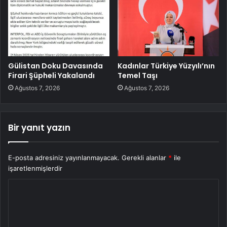
Gülistan Doku Davasında
Kadınlar Türkiye Yüzyılı’nın
Firari Şüpheli Yakalandı
Temel Taşı
Ağustos 7, 2026
Ağustos 7, 2026
Bir yanıt yazın
E-posta adresiniz yayınlanmayacak.
Gerekli alanlar
*
ile
işaretlenmişlerdir
Y
o
r