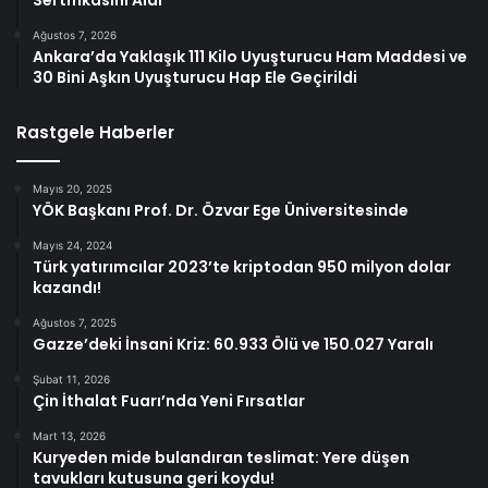
Sertifikasını Aldı
Ağustos 7, 2026
Ankara’da Yaklaşık 111 Kilo Uyuşturucu Ham Maddesi ve
30 Bini Aşkın Uyuşturucu Hap Ele Geçirildi
Rastgele Haberler
Mayıs 20, 2025
YÖK Başkanı Prof. Dr. Özvar Ege Üniversitesinde
Mayıs 24, 2024
Türk yatırımcılar 2023’te kriptodan 950 milyon dolar
kazandı!
Ağustos 7, 2025
Gazze’deki İnsani Kriz: 60.933 Ölü ve 150.027 Yaralı
Şubat 11, 2026
Çin İthalat Fuarı’nda Yeni Fırsatlar
Mart 13, 2026
Kuryeden mide bulandıran teslimat: Yere düşen
tavukları kutusuna geri koydu!