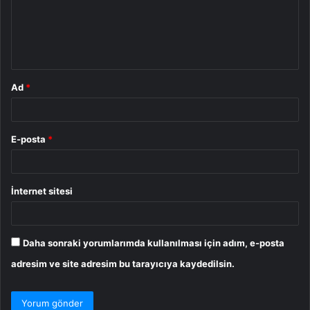
u
m
*
Ad
*
E-posta
*
İnternet sitesi
Daha sonraki yorumlarımda kullanılması için adım, e-posta
adresim ve site adresim bu tarayıcıya kaydedilsin.