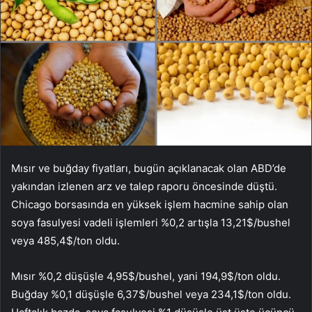
Mısır ve buğday fiyatları, bugün açıklanacak olan ABD’de
yakından izlenen arz ve talep raporu öncesinde düştü.
Chicago borsasında en yüksek işlem hacmine sahip olan
soya fasulyesi vadeli işlemleri %0,2 artışla 13,21$/bushel
veya 485,4$/ton oldu.
Mısır %0,2 düşüşle 4,95$/bushel, yani 194,9$/ton oldu.
Buğday %0,1 düşüşle 6,37$/bushel veya 234,1$/ton oldu.