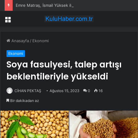
Emre Matraş, İsmail Yüksek ile evlenen kızının nikahına itiraz etti
Menü
Anasayfa
/
Ekonomi
Ekonomi
Soya fasulyesi, talep artışı
beklentileriyle yükseldi
CİHAN PEKTAŞ
Ağustos 15, 2023
0
16
Bir dakikadan az