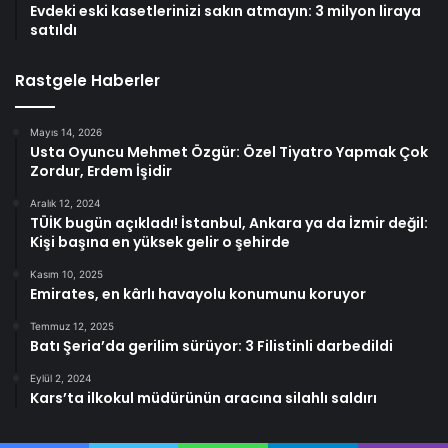
Evdeki eski kasetlerinizi sakın atmayın: 3 milyon liraya
satıldı
Rastgele Haberler
Mayıs 14, 2026
Usta Oyuncu Mehmet Özgür: Özel Tiyatro Yapmak Çok
Zordur, Erdem İşidir
Aralık 12, 2024
TÜİK bugün açıkladı! İstanbul, Ankara ya da İzmir değil:
Kişi başına en yüksek gelir o şehirde
Kasım 10, 2025
Emirates, en kârlı havayolu konumunu koruyor
Temmuz 12, 2025
Batı Şeria’da gerilim sürüyor: 3 Filistinli darbedildi
Eylül 2, 2024
Kars’ta ilkokul müdürünün aracına silahlı saldırı