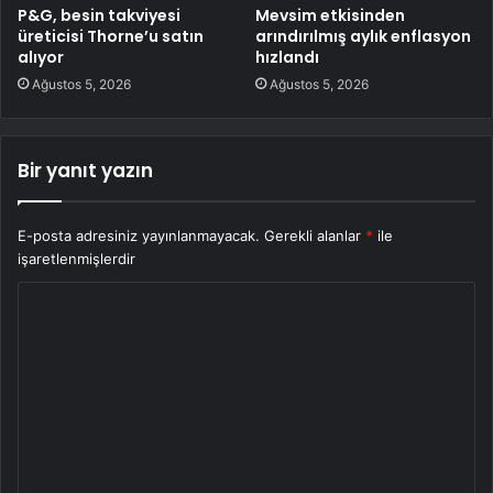
P&G, besin takviyesi
Mevsim etkisinden
üreticisi Thorne’u satın
arındırılmış aylık enflasyon
alıyor
hızlandı
Ağustos 5, 2026
Ağustos 5, 2026
Bir yanıt yazın
E-posta adresiniz yayınlanmayacak.
Gerekli alanlar
*
ile
işaretlenmişlerdir
Y
o
r
u
m
*